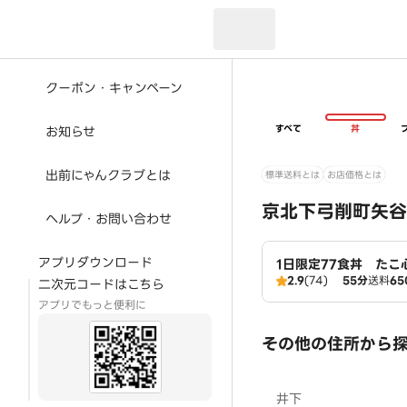
現在のお届け先：
クーポン・キャンペーン
すべて
丼
お知らせ
出前にゃんクラブとは
標準送料とは
お店価格とは
京北下弓削町矢谷
ヘルプ・お問い合わせ
アプリダウンロード
1日限定77食丼 たこ
2.9
(74)
55分
送料
65
二次元コードはこちら
アプリでもっと便利に
その他の住所から
井下