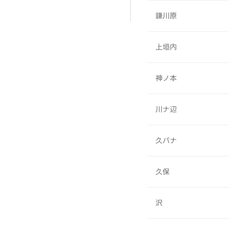
鎌川原
上垣内
神ノ本
川ナ辺
久バナ
久保
沢