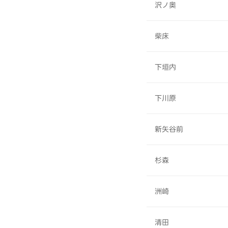
沢ノ奥
柴床
下垣内
下川原
新矢谷前
杉森
洲崎
清田