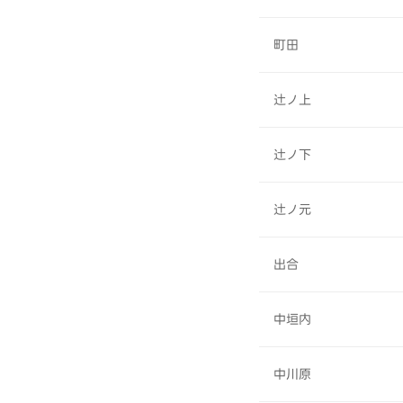
町田
辻ノ上
辻ノ下
辻ノ元
出合
中垣内
中川原