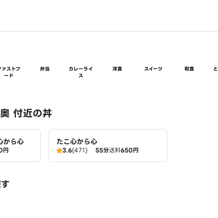
ファストフ
弁当
カレーライ
洋食
スイーツ
和食
ード
ス
奥 付近の丼
心から心
たこ心から心
0円
3.6
(471)
55分
送料
650円
探す