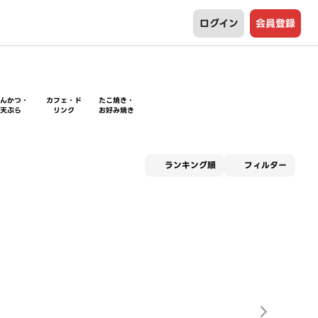
ログイン
会員登録
とんかつ・
カフェ・ド
たこ焼き・
天ぷら
リンク
お好み焼き
適用な
ランキング順
フィルター