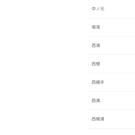
中ノ元
鳴滝
西浦
西櫻
西縄手
西溝
西横溝