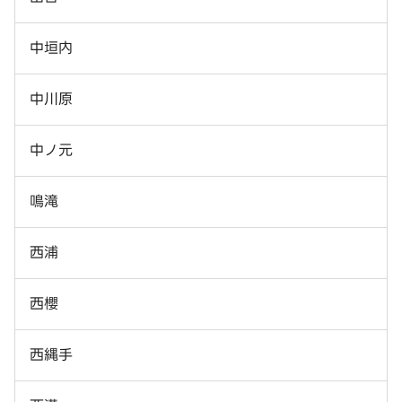
中垣内
中川原
中ノ元
鳴滝
西浦
西櫻
西縄手