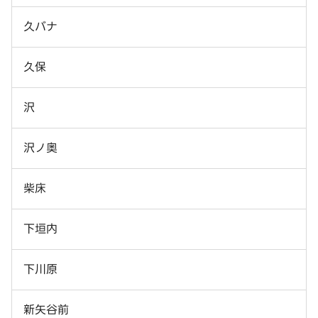
久バナ
久保
沢
沢ノ奥
柴床
下垣内
下川原
新矢谷前