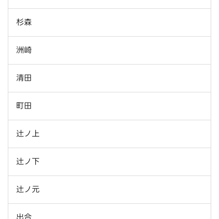
杉森
洲崎
清田
町田
辻ノ上
辻ノ下
辻ノ元
出合