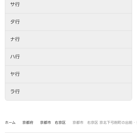
サ行
タ行
ナ行
ハ行
ヤ行
ラ行
ホーム
京都府
京都市 右京区
京都市 右京区 京北下弓削町の出前・