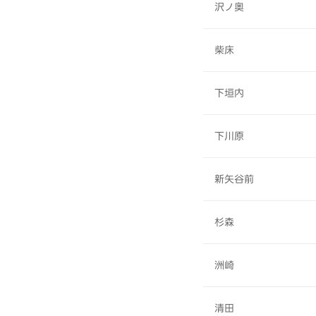
沢ノ奥
柴床
下垣内
下川原
新矢谷前
杉森
洲崎
清田