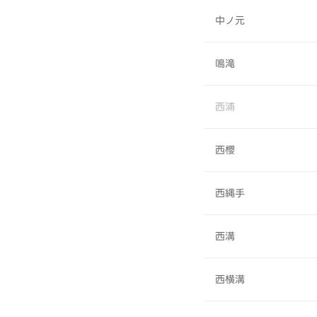
中ノ元
鳴滝
西浦
西櫻
西縄手
西溝
西横溝