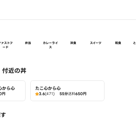
ファストフ
弁当
カレーライ
洋食
スイーツ
和食
ード
ス
 付近の丼
心から心
たこ心から心
0円
3.6
(471)
55分
送料
650円
探す