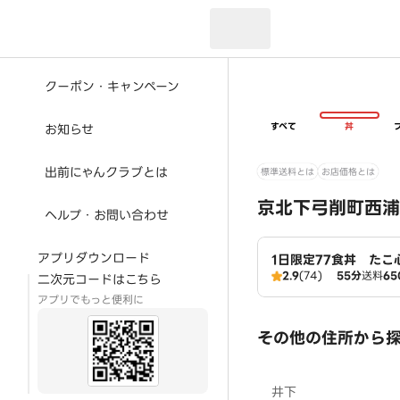
現在のお届け先：
クーポン・キャンペーン
すべて
丼
お知らせ
出前にゃんクラブとは
標準送料とは
お店価格とは
京北下弓削町西浦
ヘルプ・お問い合わせ
アプリダウンロード
1日限定77食丼 たこ
2.9
(74)
55分
送料
65
二次元コードはこちら
アプリでもっと便利に
その他の住所から
井下