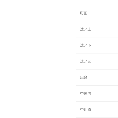
町田
辻ノ上
辻ノ下
辻ノ元
出合
中垣内
中川原