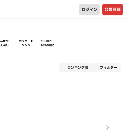
ログイン
会員登録
とんかつ・
カフェ・ド
たこ焼き・
天ぷら
リンク
お好み焼き
適用な
ランキング順
フィルター