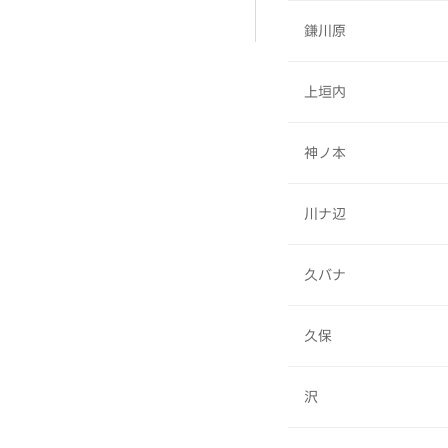
鎌川原
上垣内
神ノ本
川ナ辺
久バナ
久保
沢