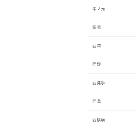
中ノ元
鳴滝
西浦
西櫻
西縄手
西溝
西横溝