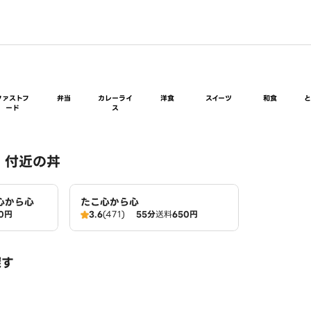
ファストフ
弁当
カレーライ
洋食
スイーツ
和食
ード
ス
 付近の丼
心から心
たこ心から心
0円
3.6
(471)
55分
送料
650円
探す