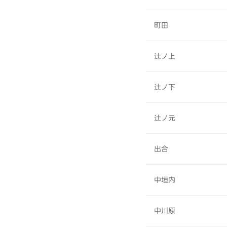
町田
辻ノ上
辻ノ下
辻ノ元
出合
中垣内
中川原