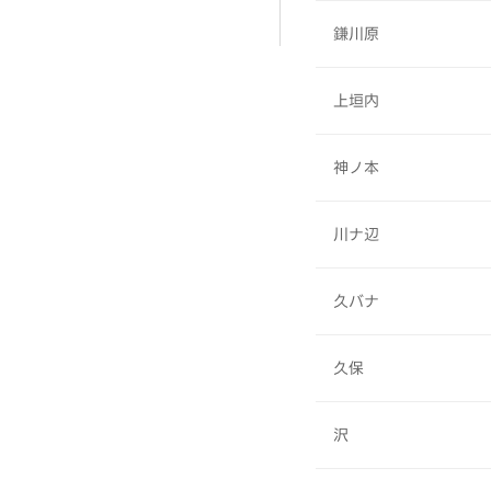
鎌川原
上垣内
神ノ本
川ナ辺
久バナ
久保
沢