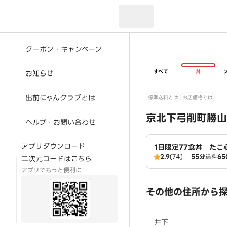
現在のお届け先：
クーポン・キャンペーン
すべて
丼
お知らせ
出前にゃんクラブとは
標準送料とは
お店価格とは
京北下弓削町勝山
ヘルプ・お問い合わせ
アプリダウンロード
1日限定77食丼 たこ
2.9
(74)
55分
送料
65
二次元コードはこちら
アプリでもっと便利に
その他の住所から
井下