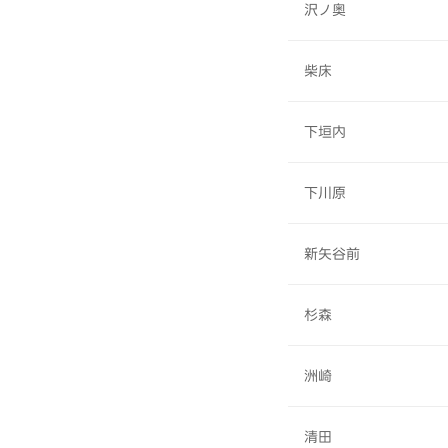
沢ノ奥
柴床
下垣内
下川原
新矢谷前
杉森
洲崎
清田