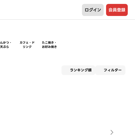
ログイン
会員登録
とんかつ・
カフェ・ド
たこ焼き・
天ぷら
リンク
お好み焼き
適用な
ランキング順
フィルター