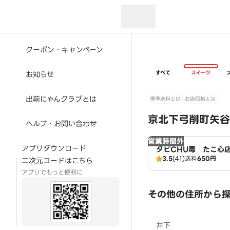
現在のお届け先：
クーポン・キャンペーン
すべて
スイーツ
お知らせ
出前にゃんクラブとは
標準送料とは
お店価格とは
京北下弓削町矢谷
ヘルプ・お問い合わせ
営業時間外
アプリダウンロード
タピCHU毒 たこ心
3.5
(41)
送料
650円
二次元コードはこちら
アプリでもっと便利に
その他の住所から
井下