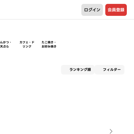
ログイン
会員登録
とんかつ・
カフェ・ド
たこ焼き・
天ぷら
リンク
お好み焼き
適用な
ランキング順
フィルター