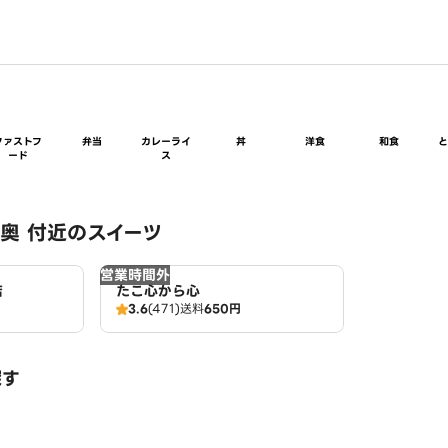
ファストフ
弁当
カレーライ
丼
洋食
和食
ード
ス
奥 付近のスイーツ
営業時間外
店
たこ心から心
3.6
(471)
送料
650円
探す