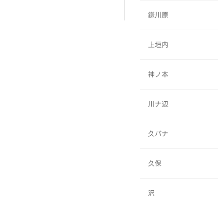
鎌川原
上垣内
神ノ本
川ナ辺
久バナ
久保
沢