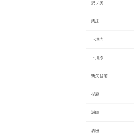
沢ノ奥
柴床
下垣内
下川原
新矢谷前
杉森
洲崎
清田