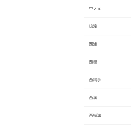
中ノ元
鳴滝
西浦
西櫻
西縄手
西溝
西横溝