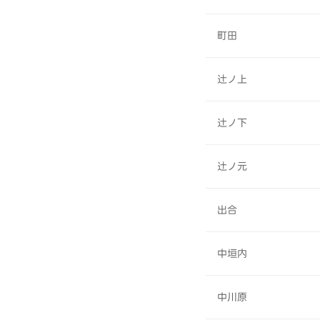
町田
辻ノ上
辻ノ下
辻ノ元
出合
中垣内
中川原