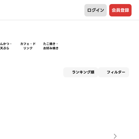
ログイン
会員登録
とんかつ・
カフェ・ド
たこ焼き・
天ぷら
リンク
お好み焼き
適用な
ランキング順
フィルター