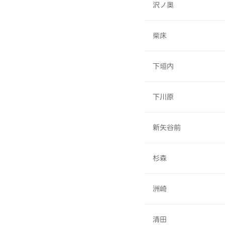
沢ノ奥
柴床
下垣内
下川原
新矢谷前
杉森
洲崎
清田