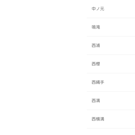
中ノ元
鳴滝
西浦
西櫻
西縄手
西溝
西横溝