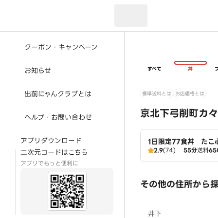
現在のお届け先：
クーポン・キャンペーン
すべて
丼
お知らせ
出前にゃんクラブとは
標準送料とは
お店価格とは
京北下弓削町カ々
ヘルプ・お問い合わせ
アプリダウンロード
1日限定77食丼 たこ
2.9
(74)
55分
送料
65
二次元コードはこちら
アプリでもっと便利に
その他の住所から
井下