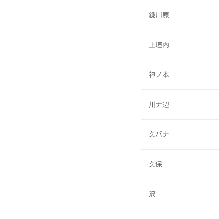
鎌川原
上垣内
神ノ本
川ナ辺
久バナ
久保
沢