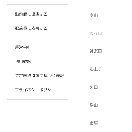
出前館に出店する
奥山
配達員に応募する
カ々田
運営会社
神楽田
利用規約
掛上り
特定商取引法に基づく表記
欠口
プライバシーポリシー
勝山
金屋