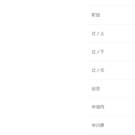
町田
辻ノ上
辻ノ下
辻ノ元
出合
中垣内
中川原