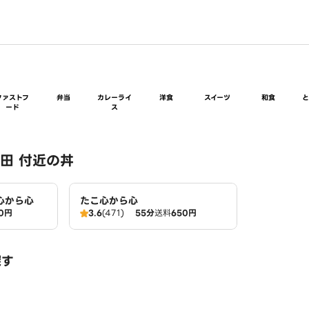
ファストフ
弁当
カレーライ
洋食
スイーツ
和食
ード
ス
田 付近の丼
心から心
たこ心から心
0円
3.6
(471)
55分
送料
650円
探す