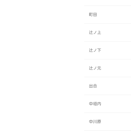
町田
辻ノ上
辻ノ下
辻ノ元
出合
中垣内
中川原