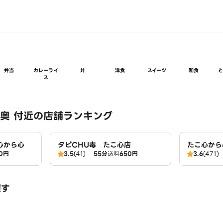
弁当
カレーライ
丼
洋食
スイーツ
和食
ス
奥 付近の店舗ランキング
心から心
タピCHU毒 たこ心店
たこ心から
0円
3.5
(41)
55分
送料
650円
3.6
(471)
探す