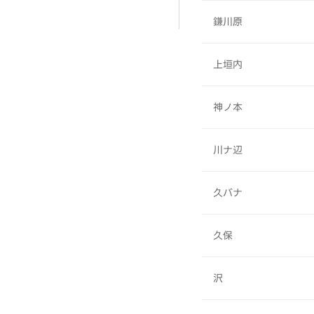
鎌川原
上垣内
神ノ本
川ナ辺
久バナ
久保
沢