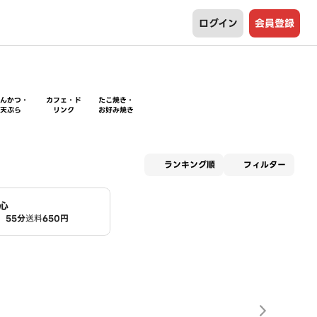
ログイン
会員登録
とんかつ・
カフェ・ド
たこ焼き・
天ぷら
リンク
お好み焼き
適用な
ランキング順
フィルター
心
55分
送料
650円