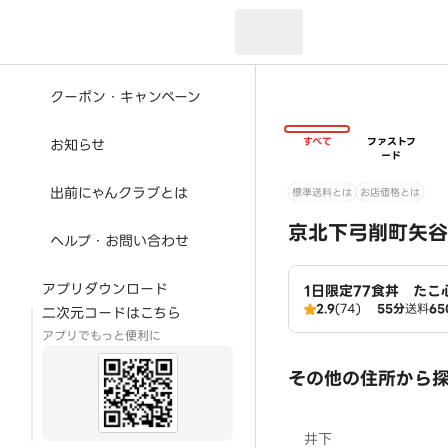
現在のお届け先：
クーポン・キャンペーン
すべて
ファストフ
お知らせ
ード
出前にゃんクラブとは
標準送料とは
お店価格とは
京北下弓削町矢谷
ヘルプ・お問い合わせ
アプリダウンロード
1日限定77食丼 たこ
2.9
(74)
55分
送料
65
二次元コードはこちら
アプリでもっと便利に
その他の住所から
井下