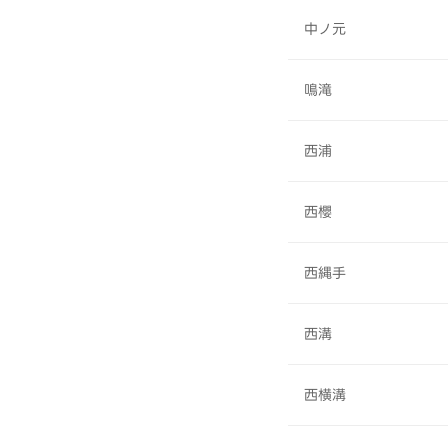
中ノ元
鳴滝
西浦
西櫻
西縄手
西溝
西横溝