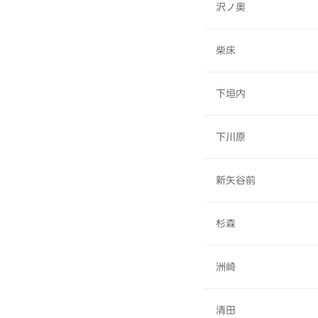
沢ノ奥
柴床
下垣内
下川原
新矢谷前
杉森
洲崎
清田