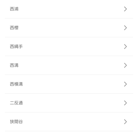
西浦
西櫻
西縄手
西溝
西横溝
二反通
狭間谷