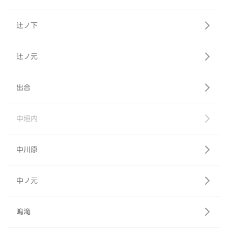
辻ノ下
辻ノ元
出合
中垣内
中川原
中ノ元
鳴滝