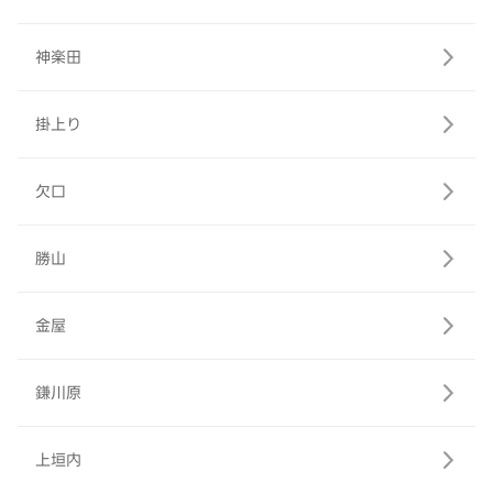
神楽田
掛上り
欠口
勝山
金屋
鎌川原
上垣内