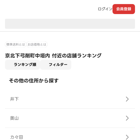
ログイン
会員登録
現在のお届け先：
標準送料とは
お店価格とは
京北下弓削町中垣内 付近の店舗ランキング
適用なし
ランキング順
フィルター
その他の住所から探す
井下
奥山
カ々田