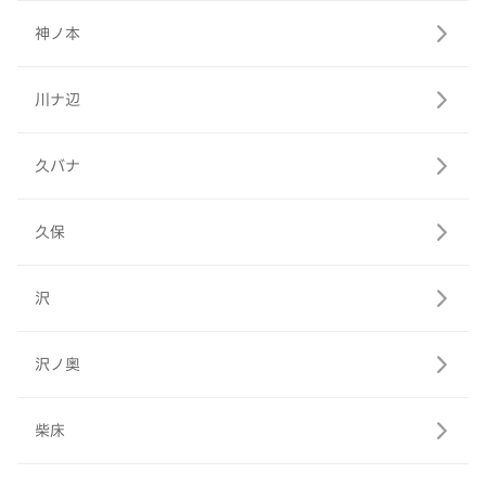
神ノ本
川ナ辺
久バナ
久保
沢
沢ノ奥
柴床