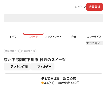
ログイン
会員登録
現在のお届け先：
すべて
スイーツ
ファストフード
弁当
カレーライス
すべて見る
標準送料とは
お店価格とは
京北下弓削町下川原 付近のスイーツ
適用なし
ランキング順
フィルター
タピCHU毒 たこ心店
3.5
(41)
55分
送料
650円