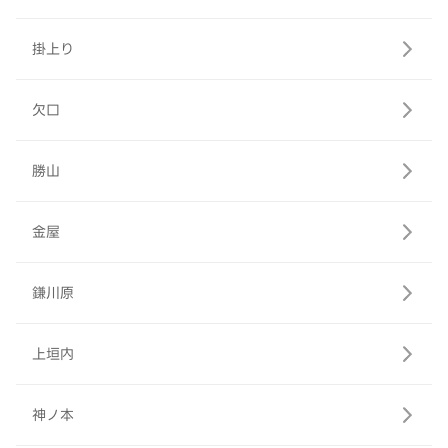
掛上り
欠口
勝山
金屋
鎌川原
上垣内
神ノ本