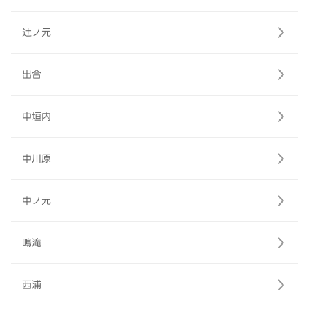
辻ノ元
出合
中垣内
中川原
中ノ元
鳴滝
西浦