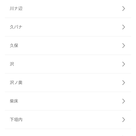
川ナ辺
久バナ
久保
沢
沢ノ奥
柴床
下垣内