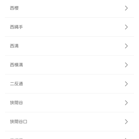
西櫻
西縄手
西溝
西横溝
二反通
狭間谷
狭間谷口