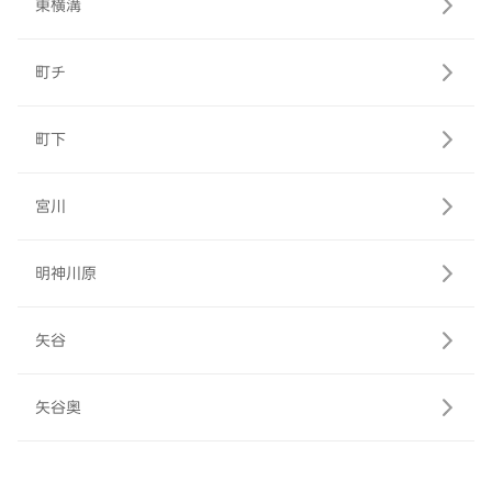
東横溝
町チ
町下
宮川
明神川原
矢谷
矢谷奥