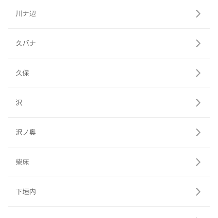
川ナ辺
久バナ
久保
沢
沢ノ奥
柴床
下垣内