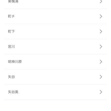
東横溝
町チ
町下
宮川
明神川原
矢谷
矢谷奥