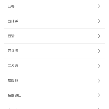
西櫻
西縄手
西溝
西横溝
二反通
狭間谷
狭間谷口