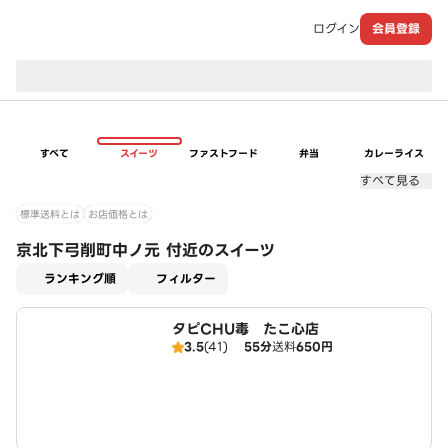
ログイン
会員登録
現在のお届け先：
すべて
スイーツ
ファストフード
弁当
カレーライス
すべて見る
標準送料とは
お店価格とは
京北下弓削町中ノ元 付近のスイーツ
適用なし
ランキング順
フィルター
タピCHU毒 たこ心店
3.5
(41)
55分
送料
650円