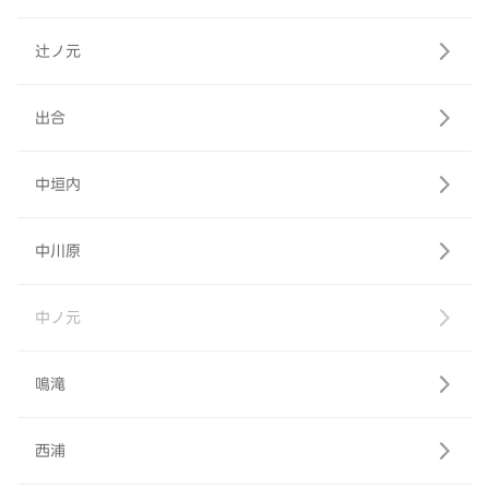
辻ノ元
出合
中垣内
中川原
中ノ元
鳴滝
西浦