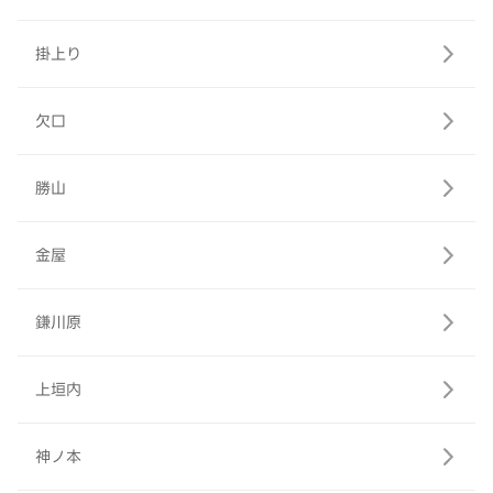
掛上り
欠口
勝山
金屋
鎌川原
上垣内
神ノ本