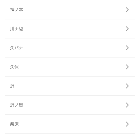
神ノ本
川ナ辺
久バナ
久保
沢
沢ノ奥
柴床