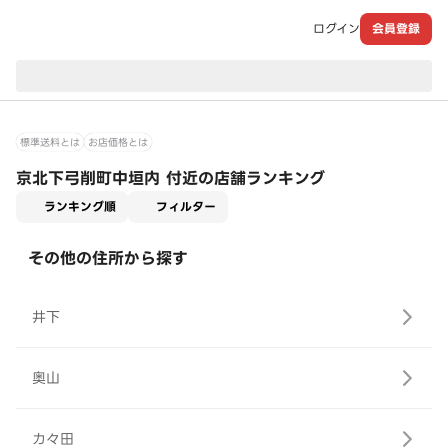
ログイン
会員登録
現在のお届け先：
標準送料とは
お店価格とは
京北下弓削町中垣内 付近の店舗ランキング
適用なし
ランキング順
フィルター
その他の住所から探す
井下
奥山
カ々田