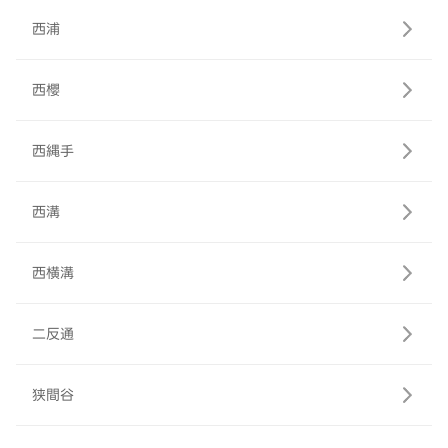
西浦
西櫻
西縄手
西溝
西横溝
二反通
狭間谷