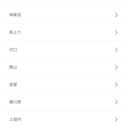
神楽田
掛上り
欠口
勝山
金屋
鎌川原
上垣内