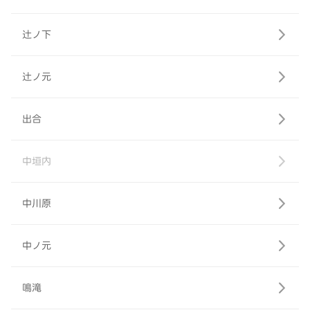
辻ノ下
辻ノ元
出合
中垣内
中川原
中ノ元
鳴滝