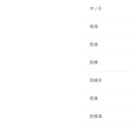
中ノ元
鳴滝
西浦
西櫻
西縄手
西溝
西横溝