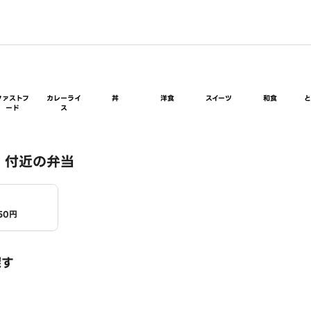
ファストフ
カレーライ
丼
洋食
スイーツ
和食
ード
ス
 付近の弁当
50円
探す