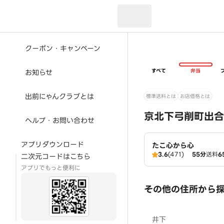
現在のお届け先：
クーポン・キャンペーン
すべて
弁当
お知らせ
出前にゃんクラブとは
標準送料とは
お店価格とは
京北下弓削町出合
ヘルプ・お問い合わせ
アプリダウンロード
たこ心から心
3.6
(471)
55分
送料
6
二次元コードはこちら
アプリでもっと便利に
その他の住所から
井下