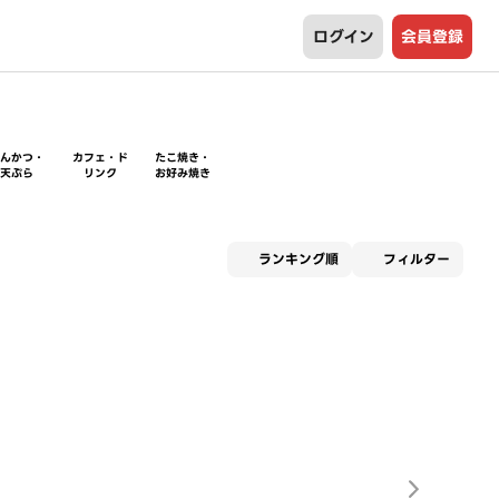
ログイン
会員登録
とんかつ・
カフェ・ド
たこ焼き・
天ぷら
リンク
お好み焼き
適用な
ランキング順
フィルター