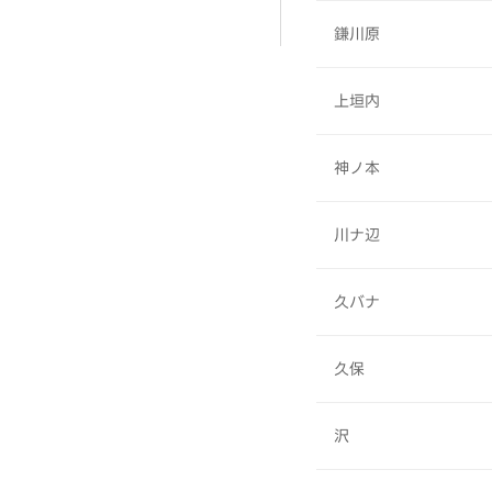
鎌川原
上垣内
神ノ本
川ナ辺
久バナ
久保
沢