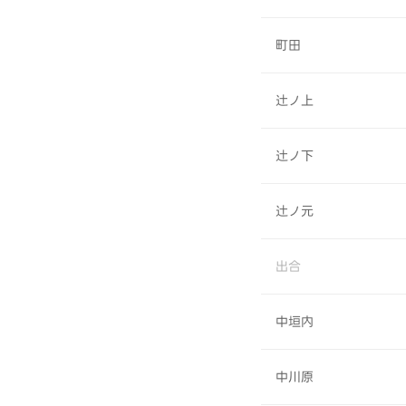
町田
辻ノ上
辻ノ下
辻ノ元
出合
中垣内
中川原