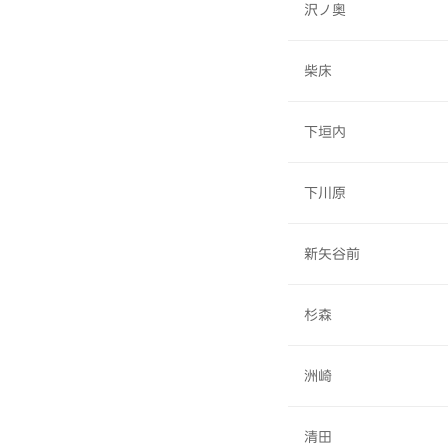
沢ノ奥
柴床
下垣内
下川原
新矢谷前
杉森
洲崎
清田