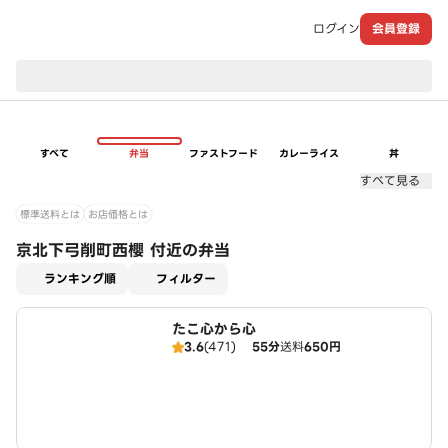
ログイン
会員登録
現在のお届け先：
すべて
弁当
ファストフード
カレーライス
丼
すべて見る
標準送料とは
お店価格とは
京北下弓削町西櫻 付近の弁当
適用なし
ランキング順
フィルター
たこ心から心
3.6
(471)
55分
送料
650円