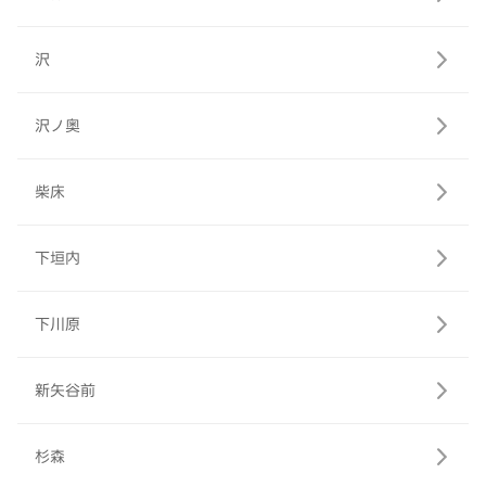
沢
沢ノ奥
柴床
下垣内
下川原
新矢谷前
杉森