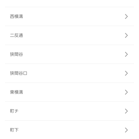
西横溝
二反通
狭間谷
狭間谷口
東横溝
町チ
町下