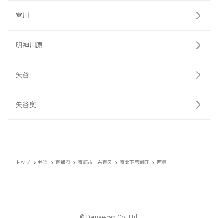
宮川
明神川原
矢谷
矢谷奥
トップ
弁当
京都府
京都市 右京区
京北下弓削町
西櫻
© Demae-can Co., Ltd.