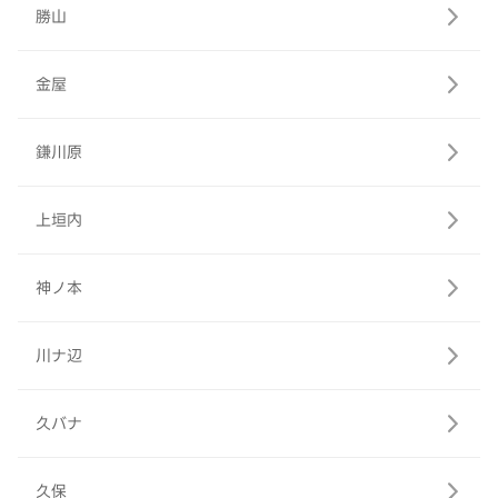
勝山
金屋
鎌川原
上垣内
神ノ本
川ナ辺
久バナ
久保