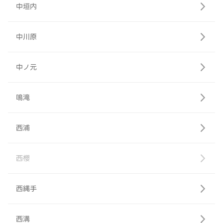
中垣内
中川原
中ノ元
鳴滝
西浦
西櫻
西縄手
西溝