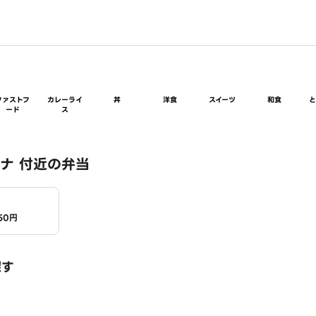
ファストフ
カレーライ
丼
洋食
スイーツ
和食
ード
ス
ナ 付近の弁当
50円
探す