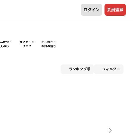
ログイン
会員登録
とんかつ・
カフェ・ド
たこ焼き・
天ぷら
リンク
お好み焼き
適用な
ランキング順
フィルター