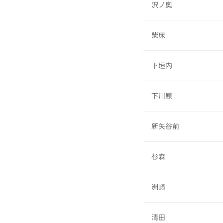
沢ノ奥
柴床
下垣内
下川原
新矢谷前
杉森
洲崎
清田