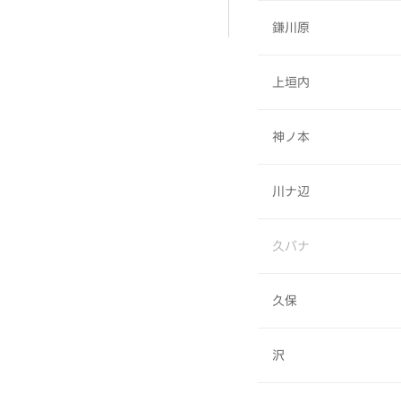
鎌川原
上垣内
神ノ本
川ナ辺
久バナ
久保
沢