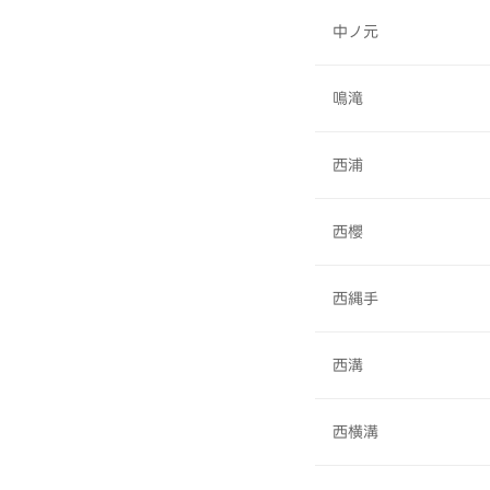
中ノ元
鳴滝
西浦
西櫻
西縄手
西溝
西横溝