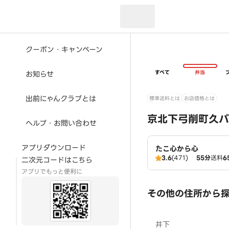
現在のお届け先：
クーポン・キャンペーン
すべて
弁当
お知らせ
出前にゃんクラブとは
標準送料とは
お店価格とは
京北下弓削町久バ
ヘルプ・お問い合わせ
アプリダウンロード
たこ心から心
3.6
(471)
55分
送料
6
二次元コードはこちら
アプリでもっと便利に
その他の住所から
井下