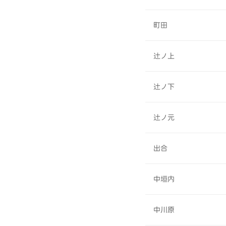
町田
辻ノ上
辻ノ下
辻ノ元
出合
中垣内
中川原