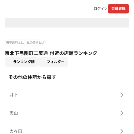
ログイン
会員登録
現在のお届け先：
標準送料とは
お店価格とは
京北下弓削町二反通 付近の店舗ランキング
適用なし
ランキング順
フィルター
その他の住所から探す
井下
奥山
カ々田