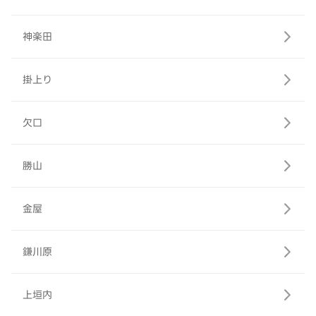
神楽田
掛上り
欠口
勝山
金屋
鎌川原
上垣内