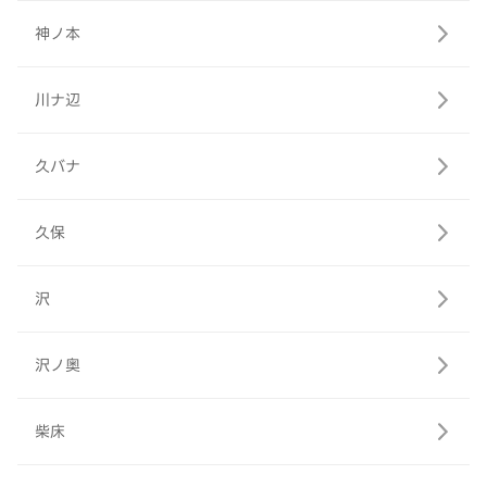
神ノ本
川ナ辺
久バナ
久保
沢
沢ノ奥
柴床