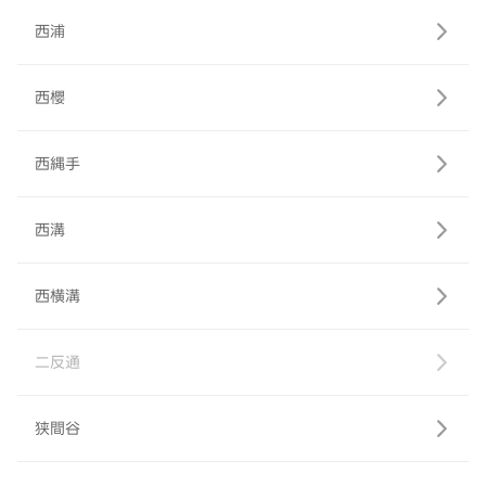
西浦
西櫻
西縄手
西溝
西横溝
二反通
狭間谷