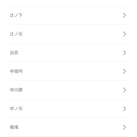
辻ノ下
辻ノ元
出合
中垣内
中川原
中ノ元
鳴滝