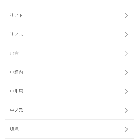
辻ノ下
辻ノ元
出合
中垣内
中川原
中ノ元
鳴滝