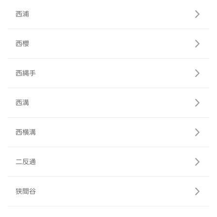
西浦
西櫻
西縄手
西溝
西横溝
二反通
狭間谷