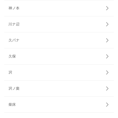
神ノ本
川ナ辺
久バナ
久保
沢
沢ノ奥
柴床