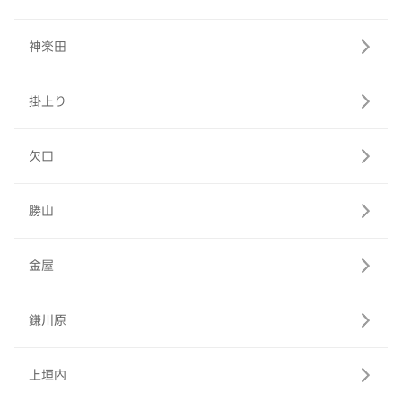
神楽田
掛上り
欠口
勝山
金屋
鎌川原
上垣内