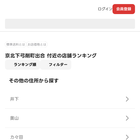
ログイン
会員登録
現在のお届け先：
標準送料とは
お店価格とは
京北下弓削町出合 付近の店舗ランキング
適用なし
ランキング順
フィルター
その他の住所から探す
井下
奥山
カ々田