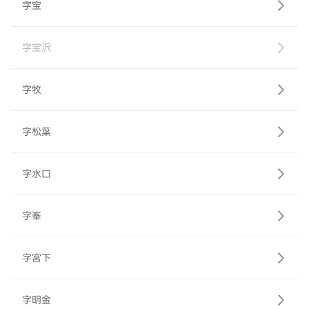
字宝
字宝沢
字牧
字松葉
字水口
字峯
字宮下
字明金