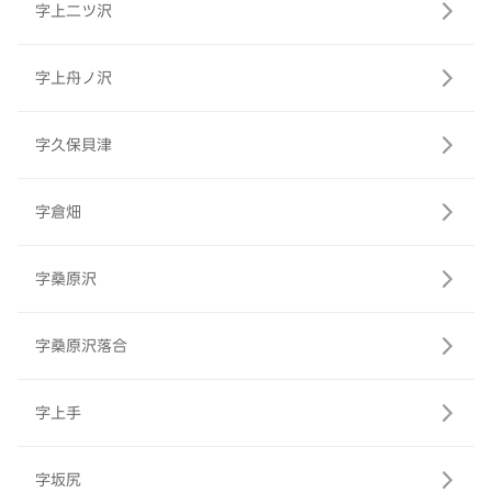
字上二ツ沢
字上舟ノ沢
字久保貝津
字倉畑
字桑原沢
字桑原沢落合
字上手
字坂尻