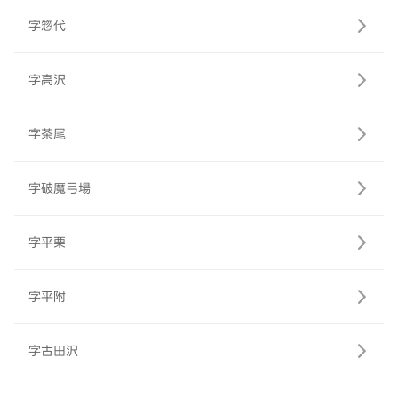
字惣代
字高沢
字茶尾
字破魔弓場
字平栗
字平附
字古田沢