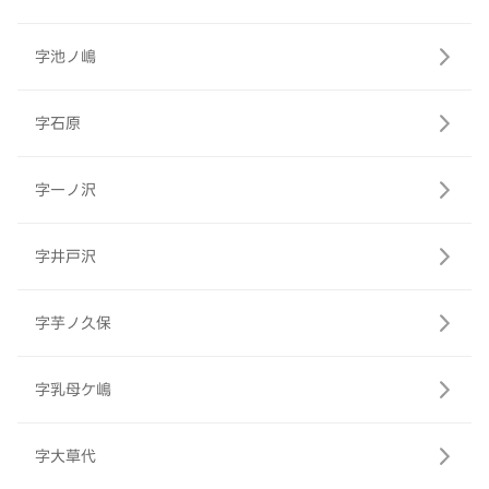
字池ノ嶋
字石原
字一ノ沢
字井戸沢
字芋ノ久保
字乳母ケ嶋
字大草代