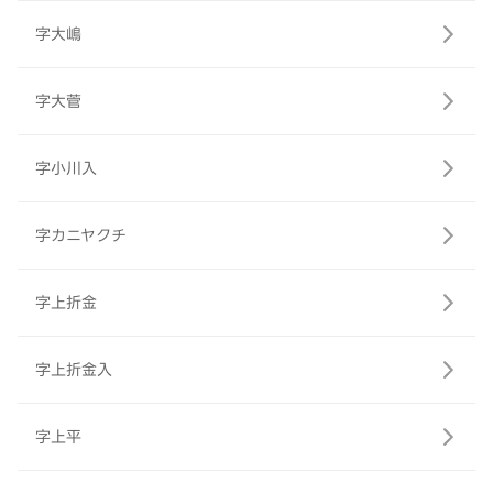
字大嶋
字大菅
字小川入
字カニヤクチ
字上折金
字上折金入
字上平