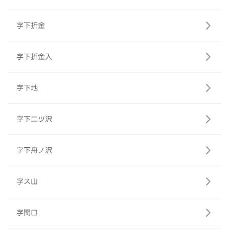
字下折金
字下折金入
字下地
字下二ツ沢
字下舟ノ沢
字ス山
字関口