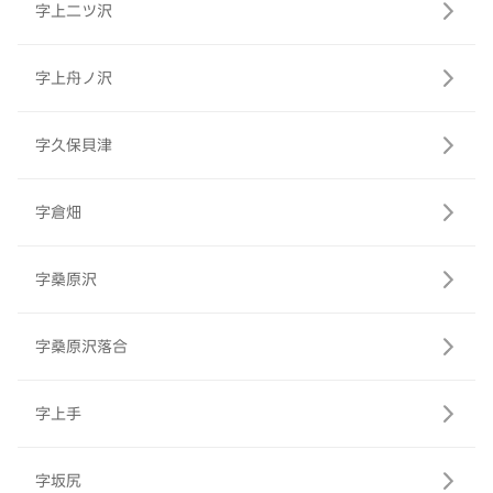
字上二ツ沢
字上舟ノ沢
字久保貝津
字倉畑
字桑原沢
字桑原沢落合
字上手
字坂尻