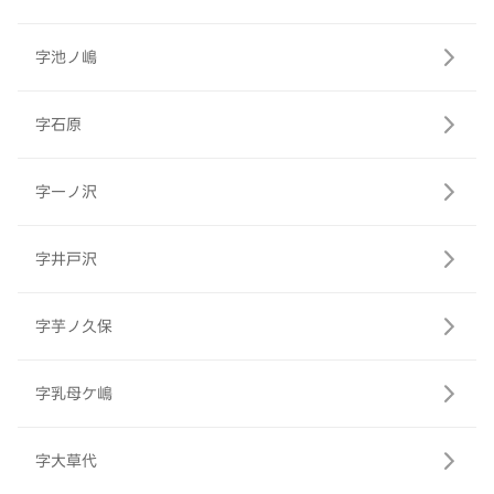
字池ノ嶋
字石原
字一ノ沢
字井戸沢
字芋ノ久保
字乳母ケ嶋
字大草代