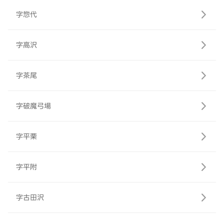
字惣代
字高沢
字茶尾
字破魔弓場
字平栗
字平附
字古田沢