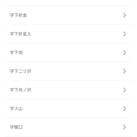
字下折金
字下折金入
字下地
字下二ツ沢
字下舟ノ沢
字ス山
字関口