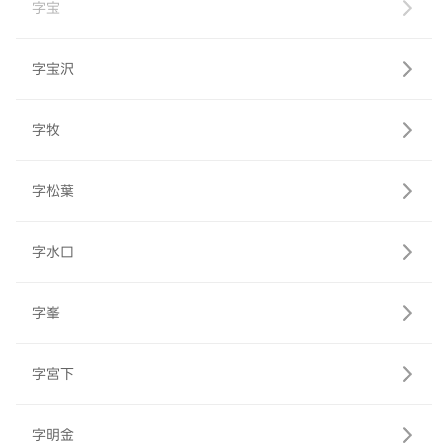
字宝
字宝沢
字牧
字松葉
字水口
字峯
字宮下
字明金