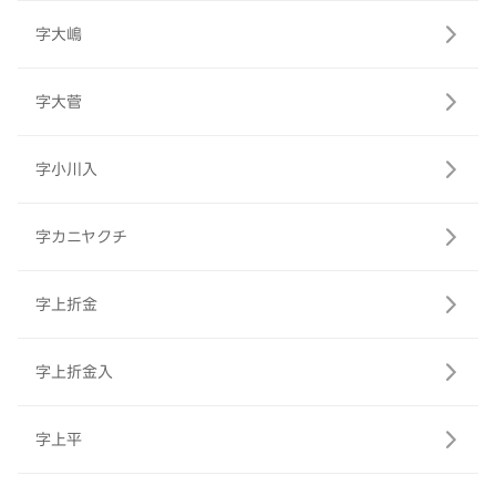
字大嶋
字大菅
字小川入
字カニヤクチ
字上折金
字上折金入
字上平