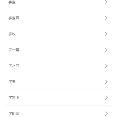
字宝
字宝沢
字牧
字松葉
字水口
字峯
字宮下
字明金