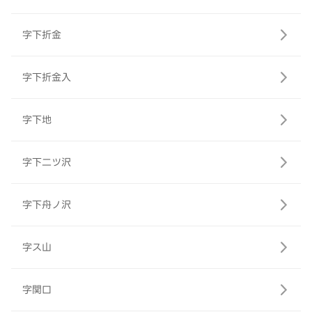
字下折金
字下折金入
字下地
字下二ツ沢
字下舟ノ沢
字ス山
字関口