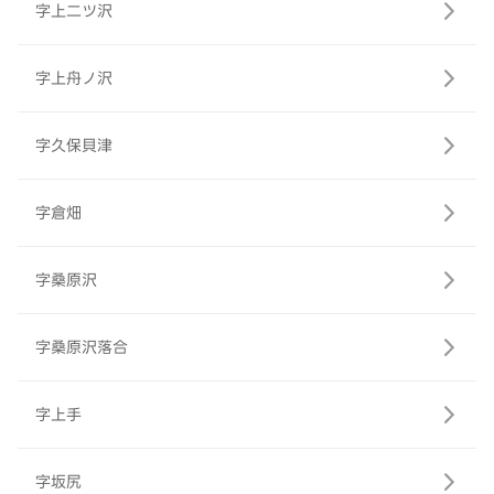
字上二ツ沢
字上舟ノ沢
字久保貝津
字倉畑
字桑原沢
字桑原沢落合
字上手
字坂尻