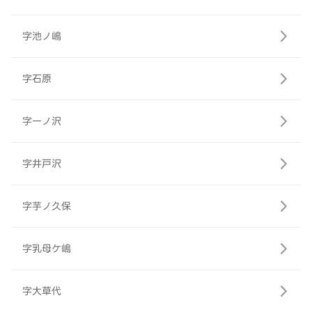
字池ノ嶋
字石原
字一ノ沢
字井戸沢
字芋ノ久保
字乳母ケ嶋
字大草代