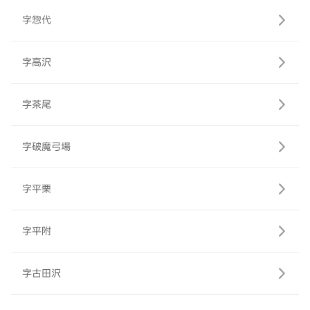
字惣代
字高沢
字茶尾
字破魔弓場
字平栗
字平附
字古田沢