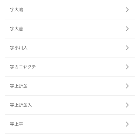
字大嶋
字大菅
字小川入
字カニヤクチ
字上折金
字上折金入
字上平