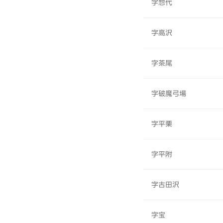
字惣代
字高沢
字茶尾
字破魔弓場
字平栗
字平附
字古田沢
字宝