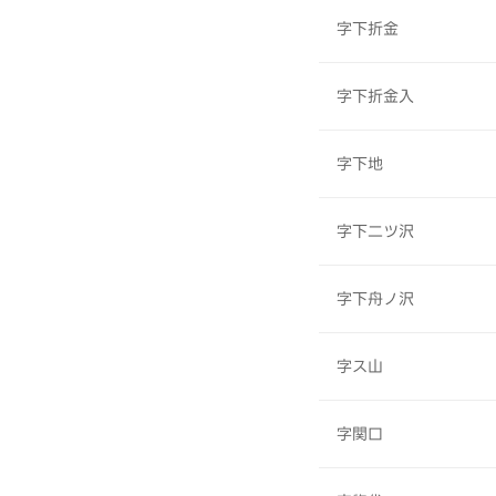
字下折金
字下折金入
字下地
字下二ツ沢
字下舟ノ沢
字ス山
字関口