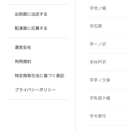
字池ノ嶋
出前館に出店する
字石原
配達員に応募する
字一ノ沢
運営会社
利用規約
字井戸沢
特定商取引法に基づく表記
字芋ノ久保
プライバシーポリシー
字乳母ケ嶋
字大草代