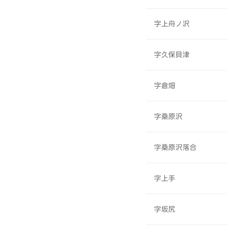
字上舟ノ沢
字久保貝津
字倉畑
字桑原沢
字桑原沢落合
字上手
字坂尻