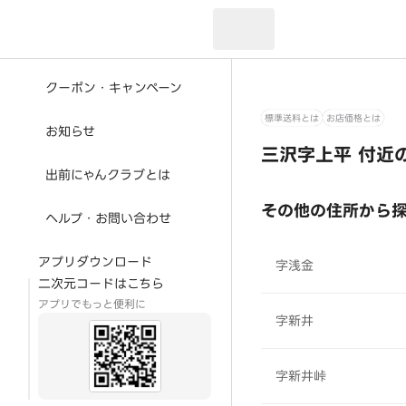
現在のお届け先：
クーポン・キャンペーン
標準送料とは
お店価格とは
お知らせ
三沢字上平 付近
出前にゃんクラブとは
その他の住所から
ヘルプ・お問い合わせ
アプリダウンロード
字浅金
二次元コードはこちら
アプリでもっと便利に
字新井
字新井峠