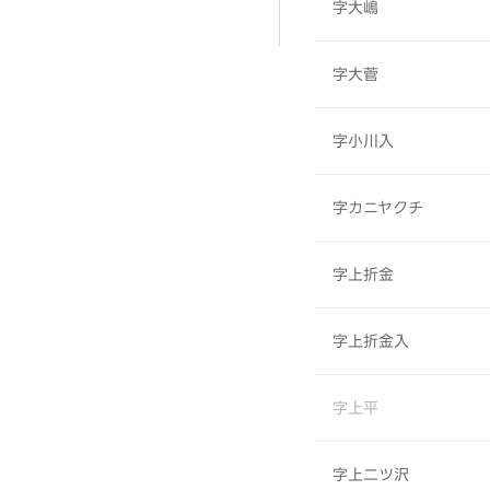
字大嶋
字大菅
字小川入
字カニヤクチ
字上折金
字上折金入
字上平
字上二ツ沢