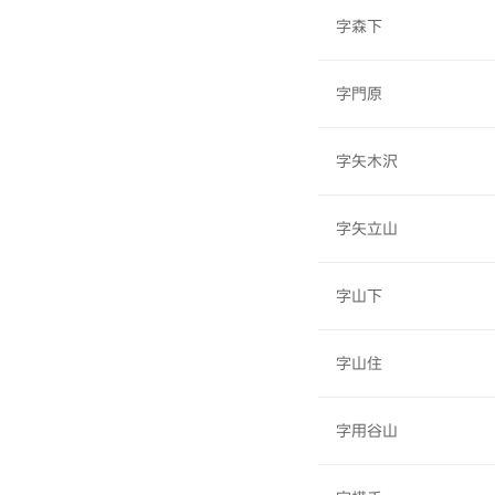
字森下
字門原
字矢木沢
字矢立山
字山下
字山住
字用谷山