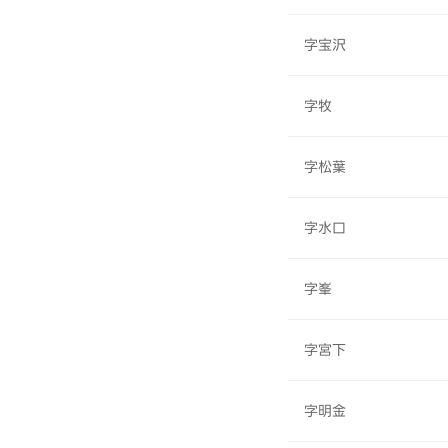
字宝沢
字牧
字松葉
字水口
字峯
字宮下
字明金