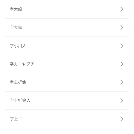
字大嶋
字大菅
字小川入
字カニヤクチ
字上折金
字上折金入
字上平