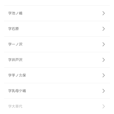
字池ノ嶋
字石原
字一ノ沢
字井戸沢
字芋ノ久保
字乳母ケ嶋
字大草代