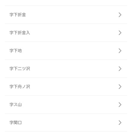
字下折金
字下折金入
字下地
字下二ツ沢
字下舟ノ沢
字ス山
字関口