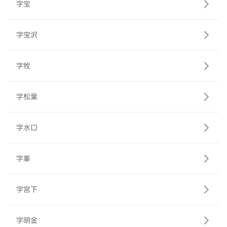
字宝
字宝沢
字牧
字松葉
字水口
字峯
字宮下
字明金