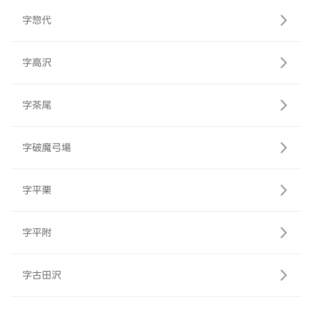
字惣代
字高沢
字茶尾
字破魔弓場
字平栗
字平附
字古田沢