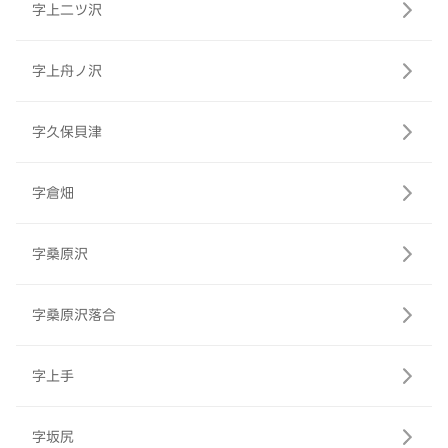
字上二ツ沢
字上舟ノ沢
字久保貝津
字倉畑
字桑原沢
字桑原沢落合
字上手
字坂尻