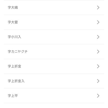
字大嶋
字大菅
字小川入
字カニヤクチ
字上折金
字上折金入
字上平