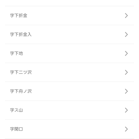
字下折金
字下折金入
字下地
字下二ツ沢
字下舟ノ沢
字ス山
字関口