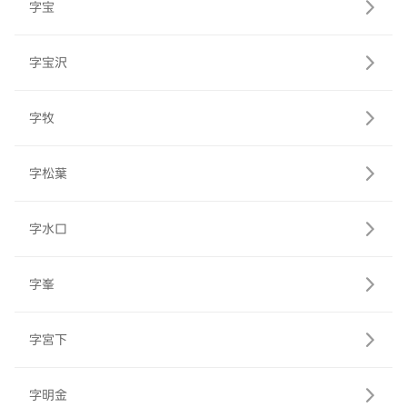
字宝
字宝沢
字牧
字松葉
字水口
字峯
字宮下
字明金