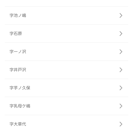
字池ノ嶋
字石原
字一ノ沢
字井戸沢
字芋ノ久保
字乳母ケ嶋
字大草代