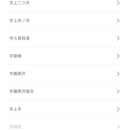
字上二ツ沢
字上舟ノ沢
字久保貝津
字倉畑
字桑原沢
字桑原沢落合
字上手
字坂尻