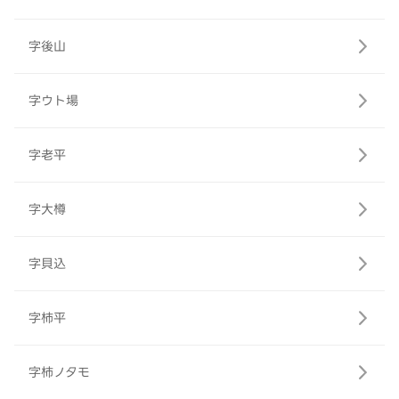
字後山
字ウト場
字老平
字大樽
字貝込
字柿平
字柿ノタモ