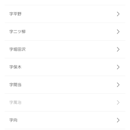
字平野
字二ツ柳
字堀田沢
字保木
字間当
字萬治
字向