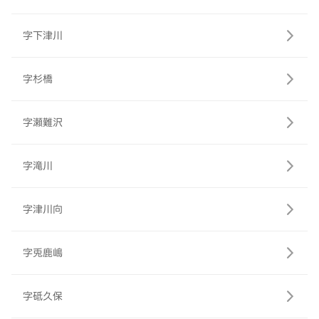
字下津川
字杉橋
字瀬難沢
字滝川
字津川向
字兎鹿嶋
字砥久保