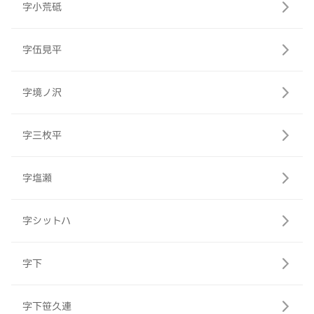
字小荒砥
字伍見平
字境ノ沢
字三枚平
字塩瀬
字シットハ
字下
字下笹久連