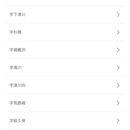
字下津川
字杉橋
字瀬難沢
字滝川
字津川向
字兎鹿嶋
字砥久保