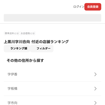
ログイン
会員登録
現在のお届け先：
標準送料とは
お店価格とは
上黒川字川合向 付近の店舗ランキング
適用なし
ランキング順
フィルター
その他の住所から探す
字伊香
字板橋
字市向