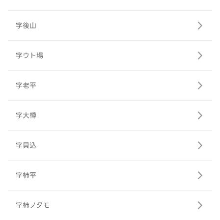
字後山
字ウト場
字老平
字大樽
字貝込
字柿平
字柿ノタモ