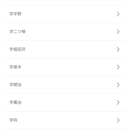
字平野
字二ツ柳
字堀田沢
字保木
字間当
字萬治
字向