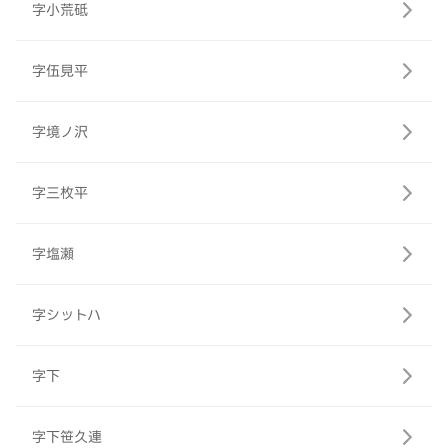
字小荒砥
字伍見平
字境ノ沢
字三枚平
字塩瀬
字シットハ
字下
字下笹久連