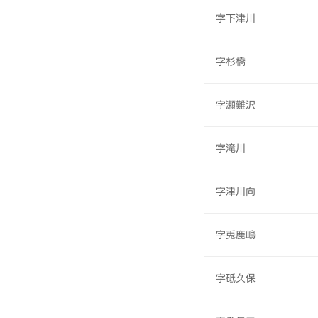
字下津川
字杉橋
字瀬難沢
字滝川
字津川向
字兎鹿嶋
字砥久保