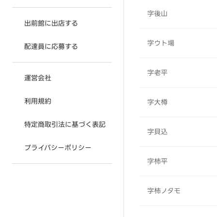
字後山
出前館に出店する
字ウト場
配達員に応募する
字老平
運営会社
利用規約
字大樽
特定商取引法に基づく表記
字貝込
プライバシーポリシー
字柿平
字柿ノタモ