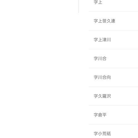
字上
字上笹久連
字上津川
字川合
字川合向
字久羅沢
字倉平
字小荒砥