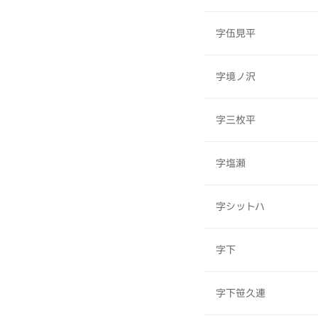
字伍見平
字境ノ沢
字三枚平
字塩瀬
字シットハ
字下
字下笹久連