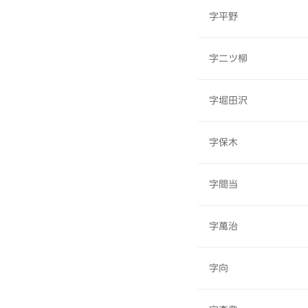
字平野
字二ツ柳
字堀田沢
字保木
字間当
字萬治
字向