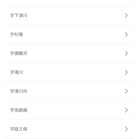
字下津川
字杉橋
字瀬難沢
字滝川
字津川向
字兎鹿嶋
字砥久保