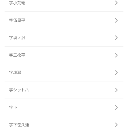
字小荒砥
字伍見平
字境ノ沢
字三枚平
字塩瀬
字シットハ
字下
字下笹久連