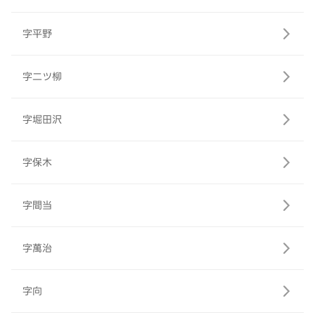
字平野
字二ツ柳
字堀田沢
字保木
字間当
字萬治
字向