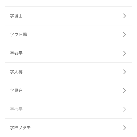
字後山
字ウト場
字老平
字大樽
字貝込
字柿平
字柿ノタモ