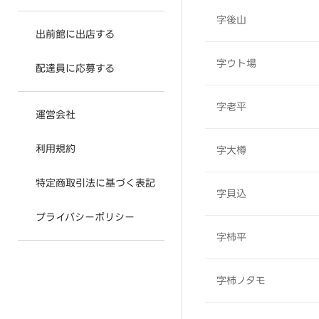
字後山
出前館に出店する
字ウト場
配達員に応募する
字老平
運営会社
利用規約
字大樽
特定商取引法に基づく表記
字貝込
プライバシーポリシー
字柿平
字柿ノタモ