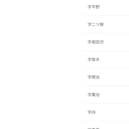
字平野
字二ツ柳
字堀田沢
字保木
字間当
字萬治
字向