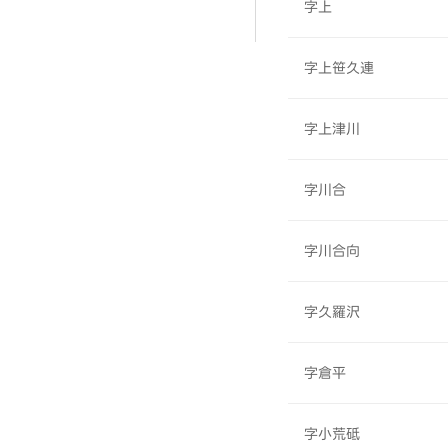
字上
字上笹久連
字上津川
字川合
字川合向
字久羅沢
字倉平
字小荒砥