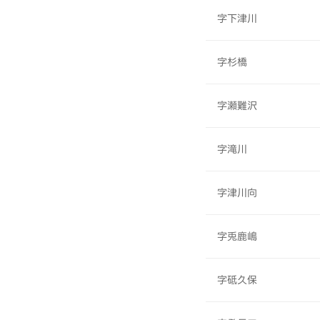
字下津川
字杉橋
字瀬難沢
字滝川
字津川向
字兎鹿嶋
字砥久保