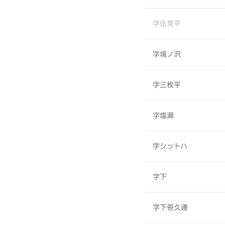
字伍見平
字境ノ沢
字三枚平
字塩瀬
字シットハ
字下
字下笹久連