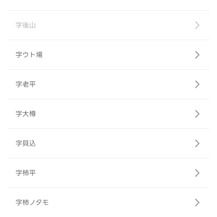
字後山
字ウト場
字老平
字大樽
字貝込
字柿平
字柿ノタモ