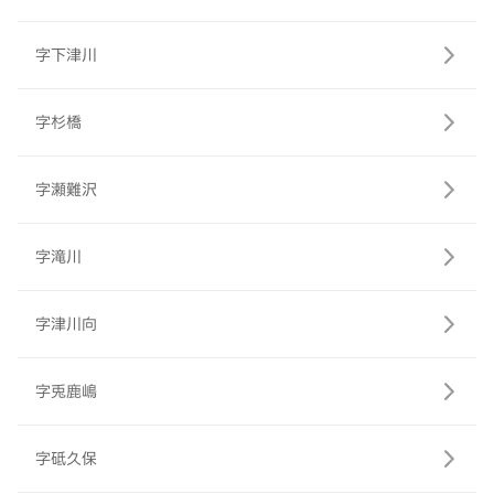
字下津川
字杉橋
字瀬難沢
字滝川
字津川向
字兎鹿嶋
字砥久保