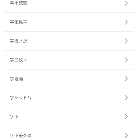
字小荒砥
字伍見平
字境ノ沢
字三枚平
字塩瀬
字シットハ
字下
字下笹久連