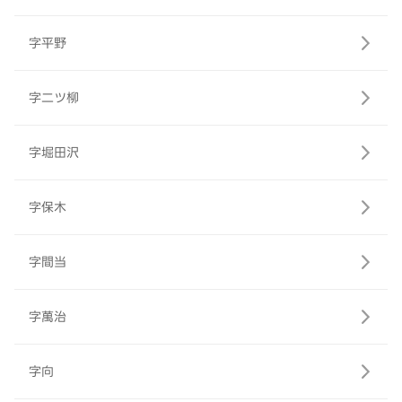
字平野
字二ツ柳
字堀田沢
字保木
字間当
字萬治
字向