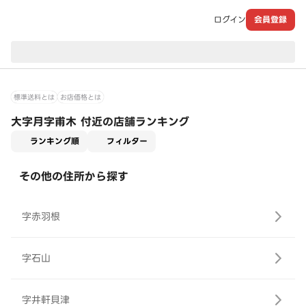
ログイン
会員登録
現在のお届け先：
標準送料とは
お店価格とは
大字月字甫木 付近の店舗ランキング
適用なし
ランキング順
フィルター
その他の住所から探す
字赤羽根
字石山
字井軒貝津