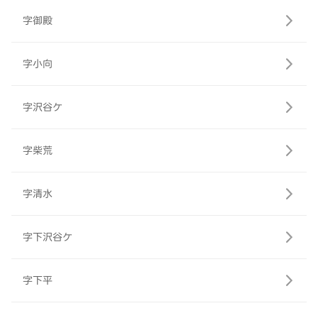
字御殿
字小向
字沢谷ケ
字柴荒
字清水
字下沢谷ケ
字下平