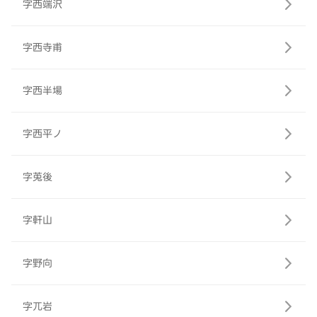
字西端沢
字西寺甫
字西半場
字西平ノ
字莵後
字軒山
字野向
字兀岩