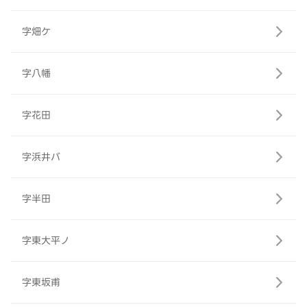
字畑ケ
字八幡
字花田
字浜井バ
字半田
字東大平ノ
字東坂甫