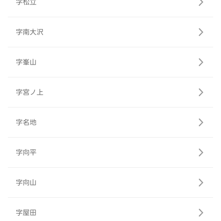
字松立
字南大沢
字峯山
字宮ノ上
字名地
字向平
字向山
字屋田