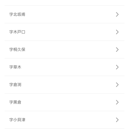
字北坂甫
字木戸口
字桐久保
字草木
字倉渕
字黒倉
字小貝津