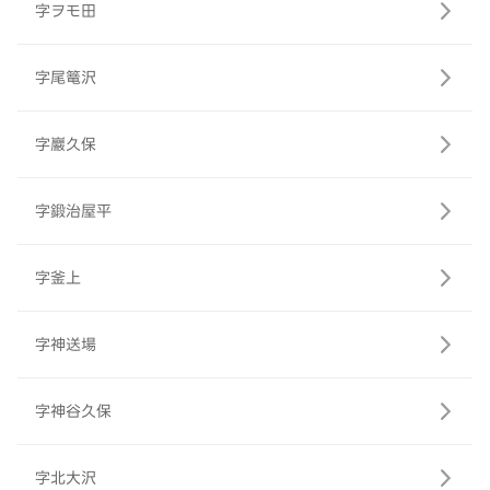
字ヲモ田
字尾篭沢
字巖久保
字鍛治屋平
字釜上
字神送場
字神谷久保
字北大沢