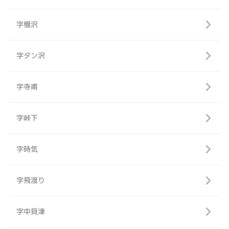
字棚沢
字タン沢
字寺甫
字峠下
字時気
字飛渡り
字中貝津