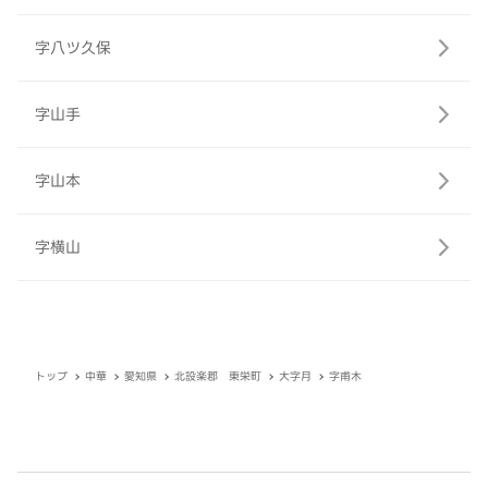
字八ツ久保
字山手
字山本
字横山
トップ
中華
愛知県
北設楽郡 東栄町
大字月
字甫木