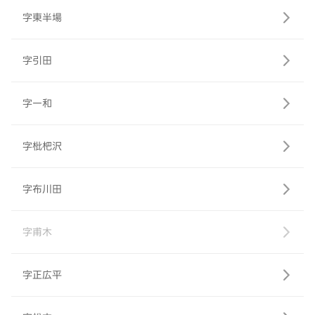
字東半場
字引田
字一和
字枇杷沢
字布川田
字甫木
字正広平