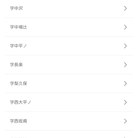
字中沢
字中場辻
字中平ノ
字長楽
字梨久保
字西大平ノ
字西坂甫