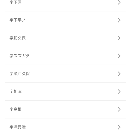
字下原
字下平ノ
字蛇久保
字スズガタ
字瀬戸久保
字相津
字高根
字滝貝津