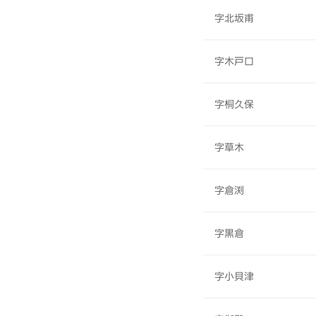
字北坂甫
字木戸口
字桐久保
字草木
字倉渕
字黒倉
字小貝津