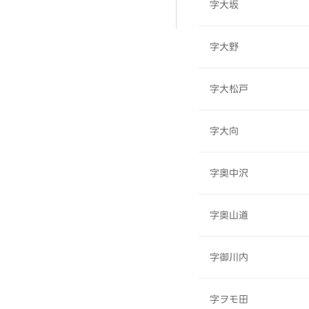
字大坂
字大野
字大松戸
字大向
字奥中沢
字奥山道
字御川内
字ヲモ田