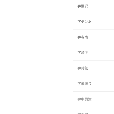
字棚沢
字タン沢
字寺甫
字峠下
字時気
字飛渡り
字中貝津