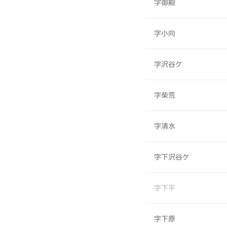
字御殿
字小向
字沢谷ケ
字柴荒
字清水
字下沢谷ケ
字下平
字下原