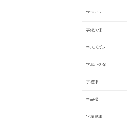
字下平ノ
字蛇久保
字スズガタ
字瀬戸久保
字相津
字高根
字滝貝津