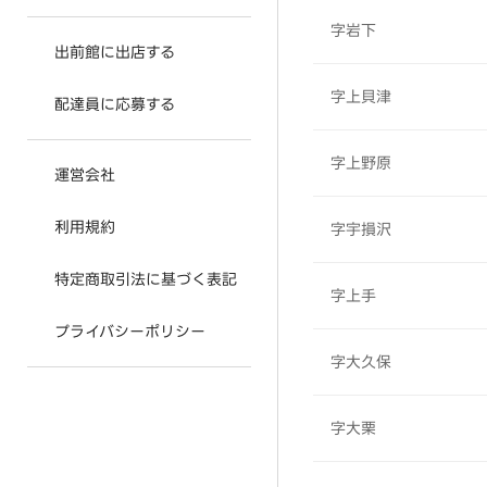
字岩下
出前館に出店する
字上貝津
配達員に応募する
字上野原
運営会社
利用規約
字宇損沢
特定商取引法に基づく表記
字上手
プライバシーポリシー
字大久保
字大栗