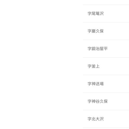
字尾篭沢
字巖久保
字鍛治屋平
字釜上
字神送場
字神谷久保
字北大沢