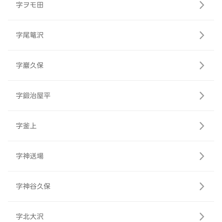
字ヲモ田
字尾篭沢
字巖久保
字鍛治屋平
字釜上
字神送場
字神谷久保
字北大沢