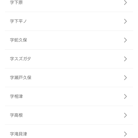
字下原
字下平ノ
字蛇久保
字スズガタ
字瀬戸久保
字相津
字高根
字滝貝津