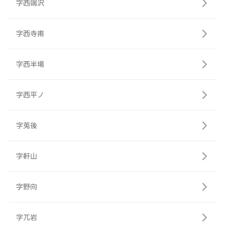
字西端沢
字西寺甫
字西半場
字西平ノ
字莵後
字軒山
字野向
字兀岩