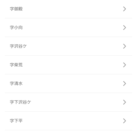
字御殿
字小向
字沢谷ケ
字柴荒
字清水
字下沢谷ケ
字下平