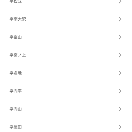
字松立
字南大沢
字峯山
字宮ノ上
字名地
字向平
字向山
字屋田