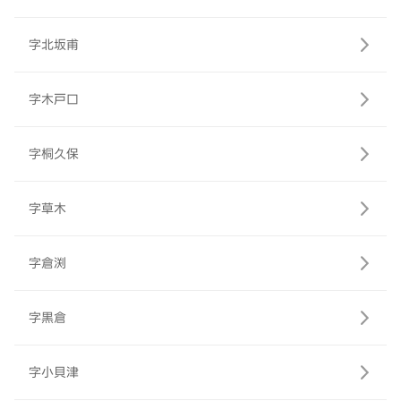
字北坂甫
字木戸口
字桐久保
字草木
字倉渕
字黒倉
字小貝津