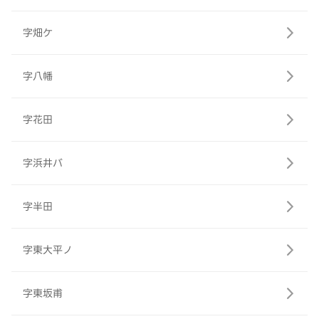
字畑ケ
字八幡
字花田
字浜井バ
字半田
字東大平ノ
字東坂甫