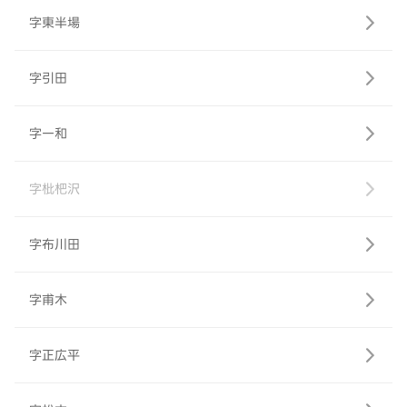
字東半場
字引田
字一和
字枇杷沢
字布川田
字甫木
字正広平