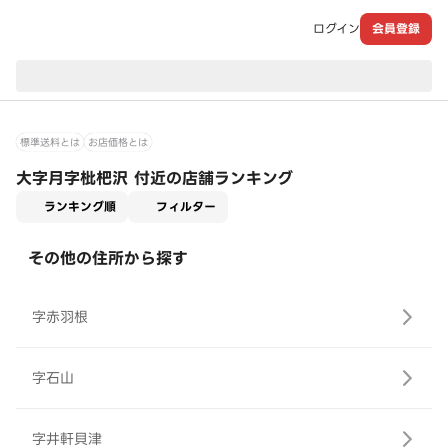
ログイン
会員登録
現在のお届け先：
標準送料とは
お店価格とは
大字月字枇杷沢 付近の店舗ランキング
適用なし
ランキング順
フィルター
その他の住所から探す
字赤羽根
字石山
字井軒貝津