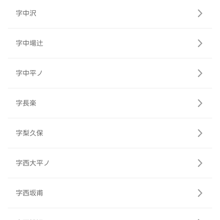
字中沢
字中場辻
字中平ノ
字長楽
字梨久保
字西大平ノ
字西坂甫