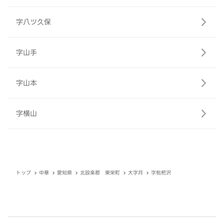
字八ツ久保
字山手
字山本
字横山
トップ
中華
愛知県
北設楽郡 東栄町
大字月
字枇杷沢