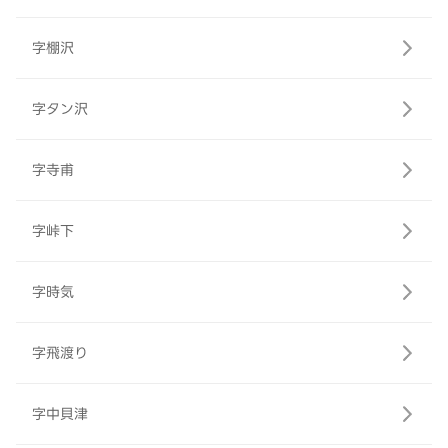
字棚沢
字タン沢
字寺甫
字峠下
字時気
字飛渡り
字中貝津