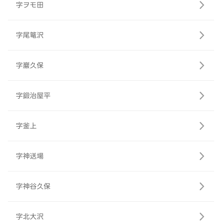
字ヲモ田
字尾篭沢
字巖久保
字鍛治屋平
字釜上
字神送場
字神谷久保
字北大沢