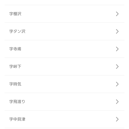
字棚沢
字タン沢
字寺甫
字峠下
字時気
字飛渡り
字中貝津