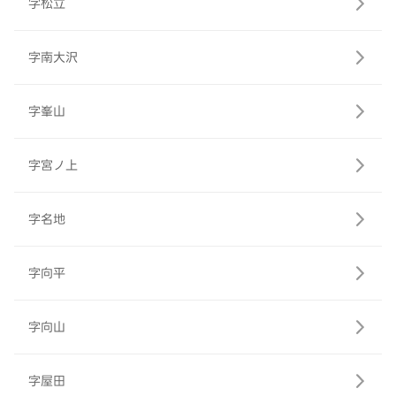
字松立
字南大沢
字峯山
字宮ノ上
字名地
字向平
字向山
字屋田