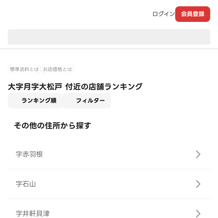
ログイン
会員登録
現在のお届け先：
標準送料とは
お店価格とは
大字月字大松戸 付近の店舗ランキング
適用なし
ランキング順
フィルター
その他の住所から探す
字赤羽根
字石山
字井軒貝津