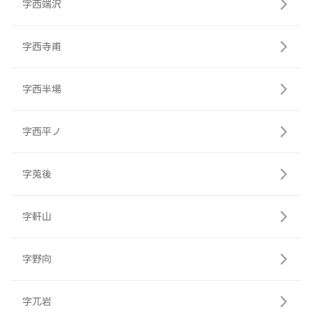
字西端沢
字西寺甫
字西半場
字西平ノ
字莵後
字軒山
字野向
字兀岩