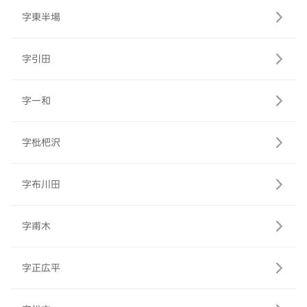
字東半場
字引田
字一和
字枇杷沢
字布川田
字甫木
字正広平