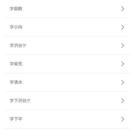
字御殿
字小向
字沢谷ケ
字柴荒
字清水
字下沢谷ケ
字下平