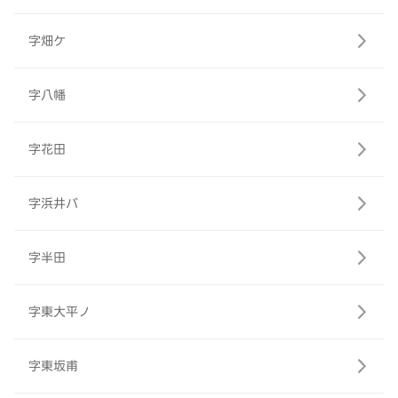
字畑ケ
字八幡
字花田
字浜井バ
字半田
字東大平ノ
字東坂甫