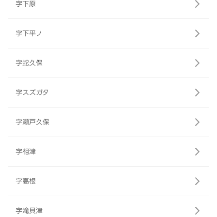
字下原
字下平ノ
字蛇久保
字スズガタ
字瀬戸久保
字相津
字高根
字滝貝津