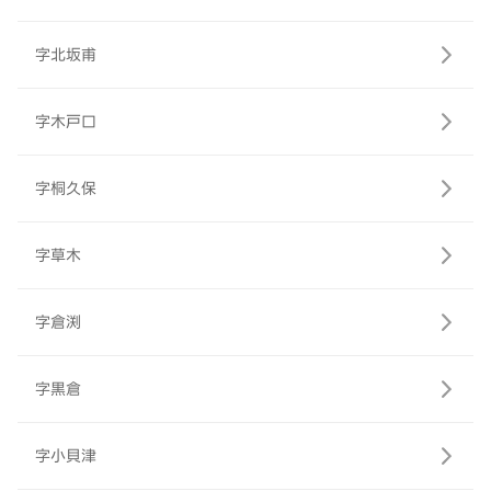
字北坂甫
字木戸口
字桐久保
字草木
字倉渕
字黒倉
字小貝津