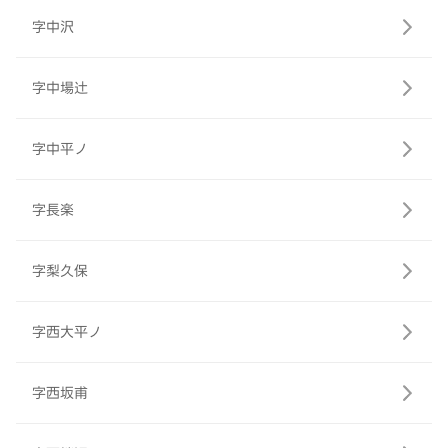
字中沢
字中場辻
字中平ノ
字長楽
字梨久保
字西大平ノ
字西坂甫