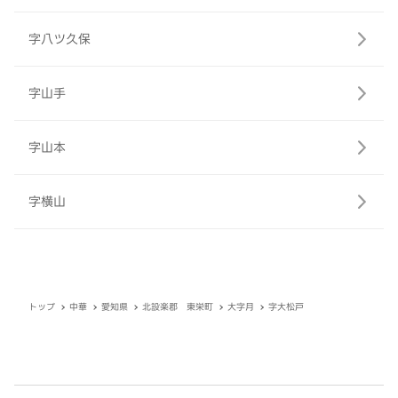
字八ツ久保
字山手
字山本
字横山
トップ
中華
愛知県
北設楽郡 東栄町
大字月
字大松戸