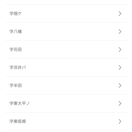
字畑ケ
字八幡
字花田
字浜井バ
字半田
字東大平ノ
字東坂甫