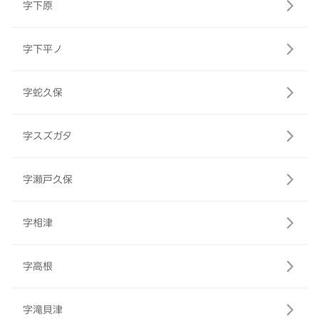
字下原
字下平ノ
字蛇久保
字スズガタ
字瀬戸久保
字相津
字高根
字滝貝津