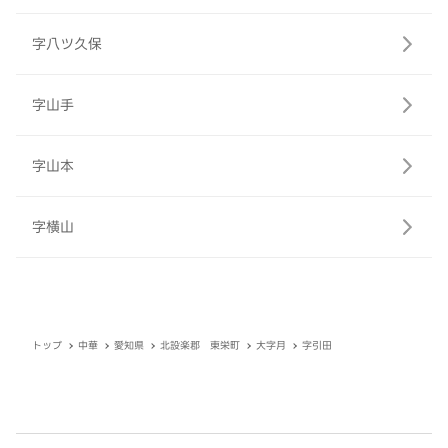
字八ツ久保
字山手
字山本
字横山
トップ
中華
愛知県
北設楽郡 東栄町
大字月
字引田