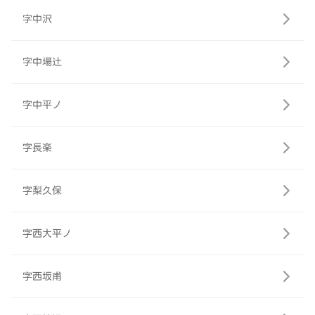
字中沢
字中場辻
字中平ノ
字長楽
字梨久保
字西大平ノ
字西坂甫