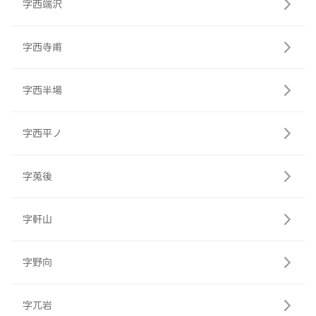
字西端沢
字西寺甫
字西半場
字西平ノ
字莵後
字軒山
字野向
字兀岩