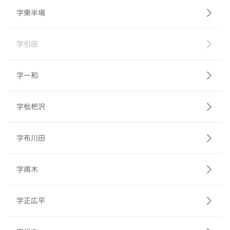
字東半場
字引田
字一和
字枇杷沢
字布川田
字甫木
字正広平