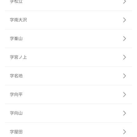
字松立
字南大沢
字峯山
字宮ノ上
字名地
字向平
字向山
字屋田