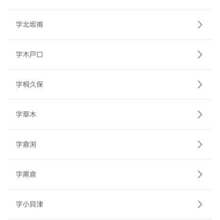
字北坂甫
字木戸口
字桐久保
字草木
字倉渕
字黒倉
字小貝津