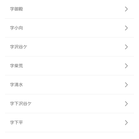
字御殿
字小向
字沢谷ケ
字柴荒
字清水
字下沢谷ケ
字下平