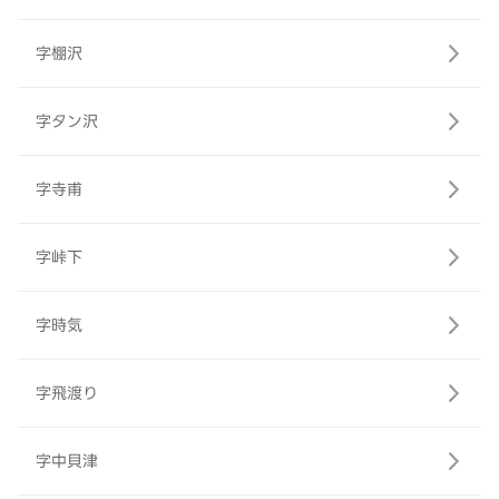
字棚沢
字タン沢
字寺甫
字峠下
字時気
字飛渡り
字中貝津