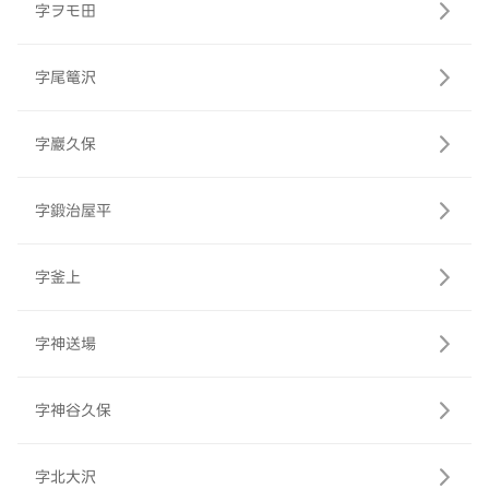
字ヲモ田
字尾篭沢
字巖久保
字鍛治屋平
字釜上
字神送場
字神谷久保
字北大沢