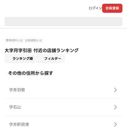
ログイン
会員登録
現在のお届け先：
標準送料とは
お店価格とは
大字月字引田 付近の店舗ランキング
適用なし
ランキング順
フィルター
その他の住所から探す
字赤羽根
字石山
字井軒貝津