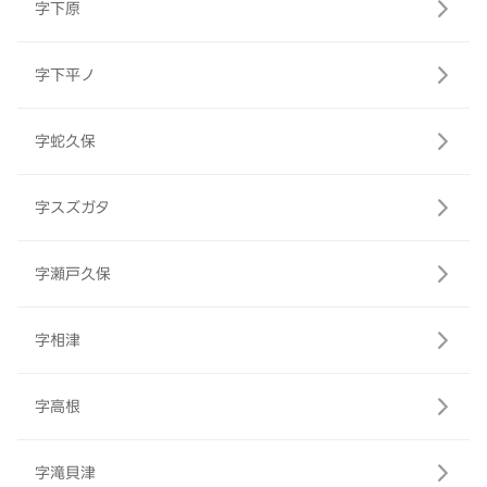
字下原
字下平ノ
字蛇久保
字スズガタ
字瀬戸久保
字相津
字高根
字滝貝津