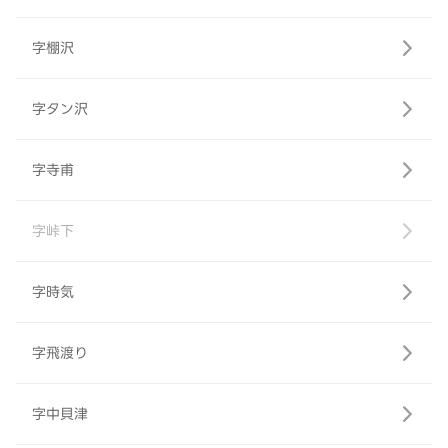
字棚沢
字タン沢
字寺甫
字峠下
字時気
字飛渡り
字中貝津