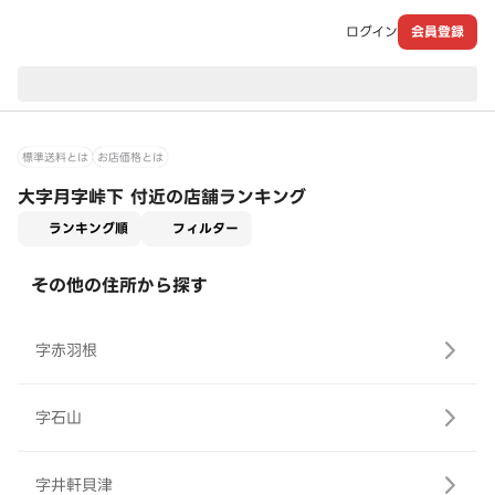
ログイン
会員登録
現在のお届け先：
標準送料とは
お店価格とは
大字月字峠下 付近の店舗ランキング
適用なし
ランキング順
フィルター
その他の住所から探す
字赤羽根
字石山
字井軒貝津