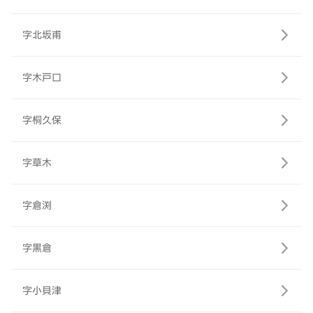
字北坂甫
字木戸口
字桐久保
字草木
字倉渕
字黒倉
字小貝津