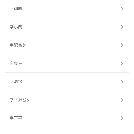
字御殿
字小向
字沢谷ケ
字柴荒
字清水
字下沢谷ケ
字下平