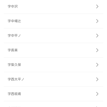
字中沢
字中場辻
字中平ノ
字長楽
字梨久保
字西大平ノ
字西坂甫