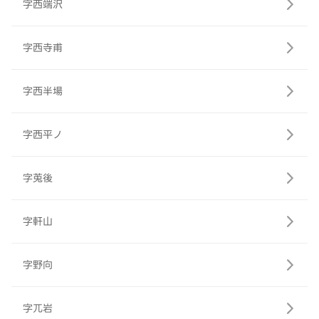
字西端沢
字西寺甫
字西半場
字西平ノ
字莵後
字軒山
字野向
字兀岩