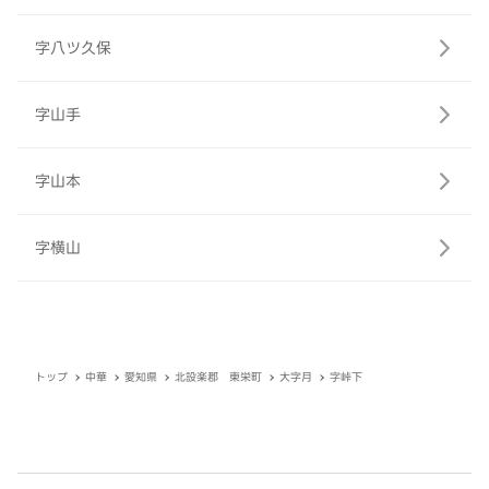
字八ツ久保
字山手
字山本
字横山
トップ
中華
愛知県
北設楽郡 東栄町
大字月
字峠下