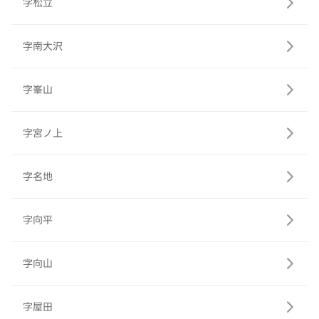
字松立
字南大沢
字峯山
字宮ノ上
字名地
字向平
字向山
字屋田