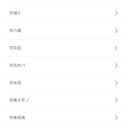
字畑ケ
字八幡
字花田
字浜井バ
字半田
字東大平ノ
字東坂甫