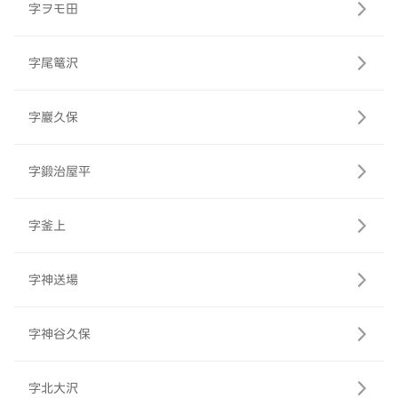
字ヲモ田
字尾篭沢
字巖久保
字鍛治屋平
字釜上
字神送場
字神谷久保
字北大沢