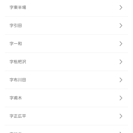
字東半場
字引田
字一和
字枇杷沢
字布川田
字甫木
字正広平