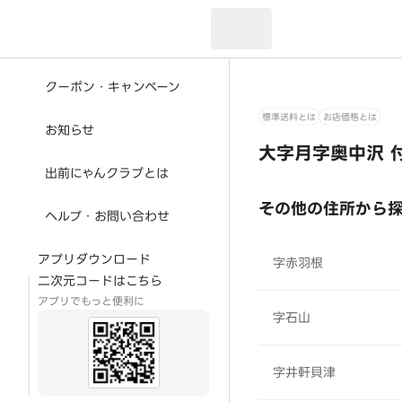
現在のお届け先：
クーポン・キャンペーン
標準送料とは
お店価格とは
お知らせ
大字月字奥中沢 
出前にゃんクラブとは
その他の住所から
ヘルプ・お問い合わせ
アプリダウンロード
字赤羽根
二次元コードはこちら
アプリでもっと便利に
字石山
字井軒貝津