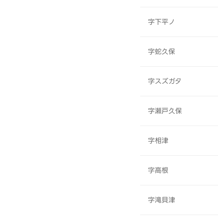
字下平ノ
字蛇久保
字スズガタ
字瀬戸久保
字相津
字高根
字滝貝津