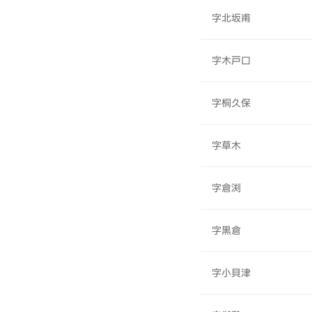
字北坂甫
字木戸口
字桐久保
字草木
字倉渕
字黒倉
字小貝津