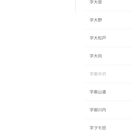
字大坂
字大野
字大松戸
字大向
字奥中沢
字奥山道
字御川内
字ヲモ田