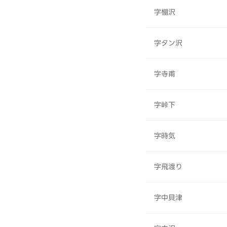
字棚沢
字タン沢
字寺甫
字峠下
字時気
字飛渡り
字中貝津