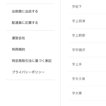
字岩下
出前館に出店する
字上貝津
配達員に応募する
字上野原
運営会社
利用規約
字宇損沢
特定商取引法に基づく表記
字上手
プライバシーポリシー
字大久保
字大栗