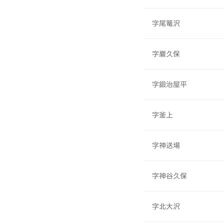
字尾篭沢
字巖久保
字鍛治屋平
字釜上
字神送場
字神谷久保
字北大沢