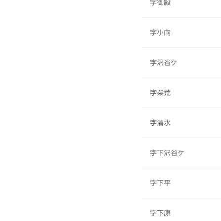
字御殿
字小向
字沢谷ケ
字柴荒
字清水
字下沢谷ケ
字下平
字下原