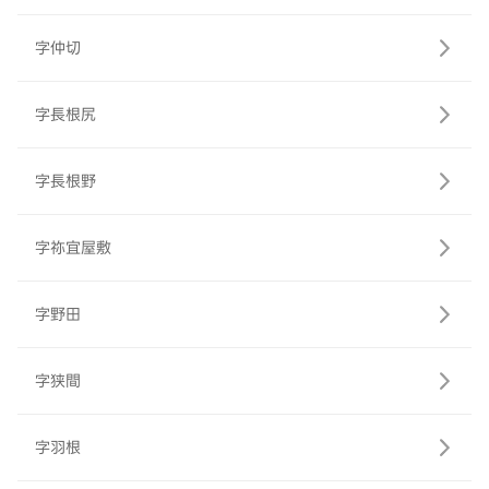
字仲切
字長根尻
字長根野
字祢宜屋敷
字野田
字狭間
字羽根