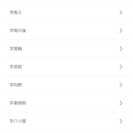
字南入
字南川後
字箕輪
字宮前
字向野
字薬師前
字八ツ面