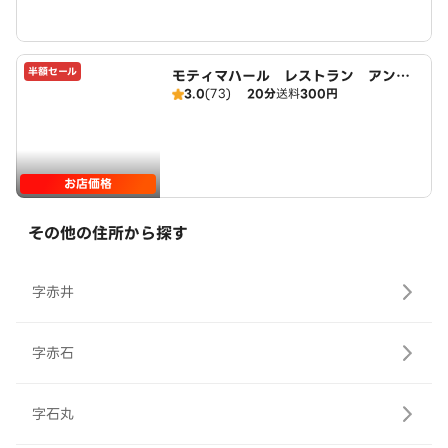
半額セール
モティマハール レストラン アンド
3.0
(73)
20分
送料
300円
バー
お店価格
その他の住所から探す
字赤井
字赤石
字石丸