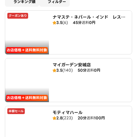
適用なし
ランキング順
フィルター
クーポンあり
ナマステ・ネパール・インド レスト
3.5
(6)
45分
送料
0円
ラン
お店価格＋送料無料対象
マイガーデン安城店
3.5
(140)
50分
送料
0円
お店価格＋送料無料対象
半額セール
モティマハール
2.8
(223)
20分
送料
100円