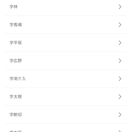
字林
字馬場
字平坂
字広野
字渕ケ入
字太根
字鮒切