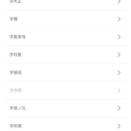
字大正
字檀
字長来寺
字月星
字築田
字寺西
字塔ノ元
字所寒