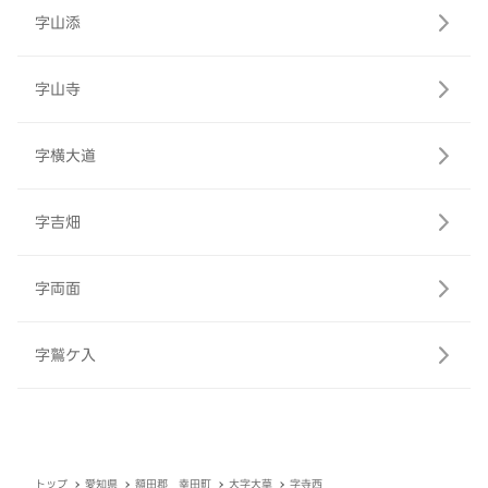
字山添
字山寺
字横大道
字吉畑
字両面
字鷲ケ入
トップ
愛知県
額田郡 幸田町
大字大草
字寺西