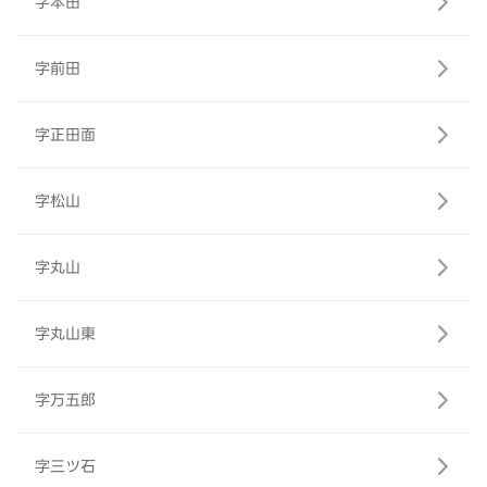
字本田
字前田
字正田面
字松山
字丸山
字丸山東
字万五郎
字三ツ石