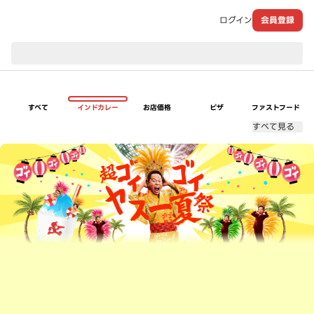
ログイン
会員登録
現在のお届け先：
すべて
インドカレー
お店価格
ピザ
ファストフード
すべて見る
超ゴイゴイヤスー夏祭