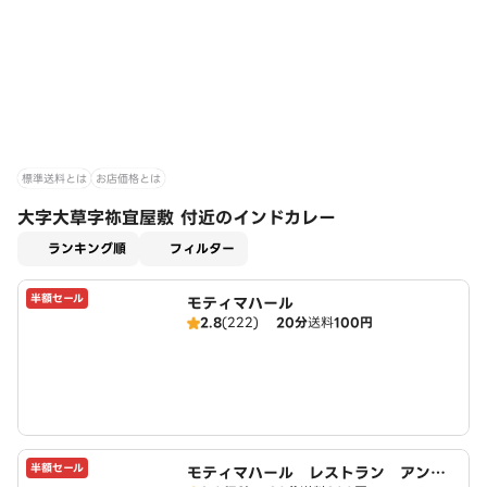
標準送料とは
お店価格とは
大字大草字祢宜屋敷 付近のインドカレー
適用なし
ランキング順
フィルター
半額セール
モティマハール
2.8
(222)
20分
送料
100円
半額セール
モティマハール レストラン アンド