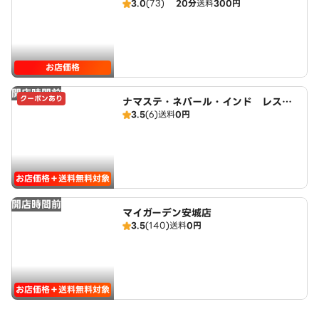
3.0
(73)
20分
送料
300円
バー
お店価格
開店時間前
クーポンあり
ナマステ・ネパール・インド レスト
3.5
(6)
送料
0円
ラン
お店価格＋送料無料対象
開店時間前
マイガーデン安城店
3.5
(140)
送料
0円
お店価格＋送料無料対象