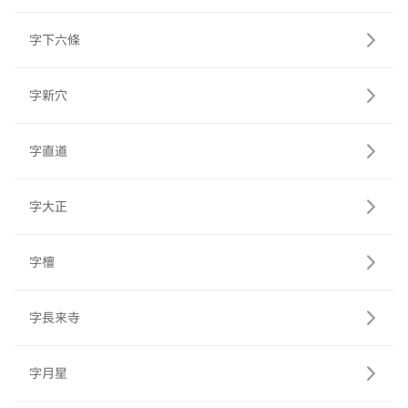
字下六條
字新穴
字直道
字大正
字檀
字長来寺
字月星