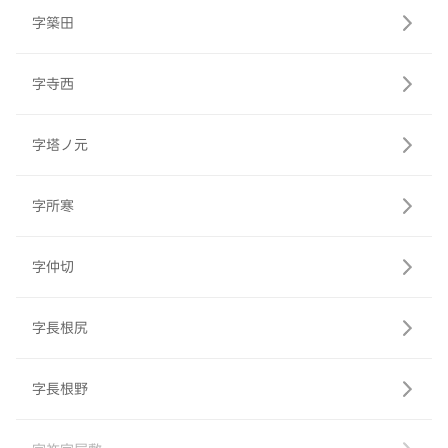
字築田
字寺西
字塔ノ元
字所寒
字仲切
字長根尻
字長根野