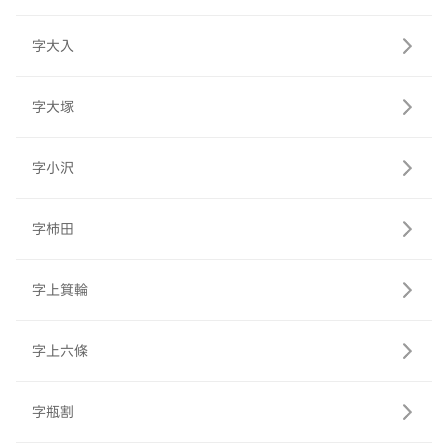
字大入
字大塚
字小沢
字柿田
字上箕輪
字上六條
字瓶割