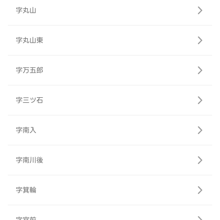
字丸山
字丸山東
字万五郎
字三ツ石
字南入
字南川後
字箕輪