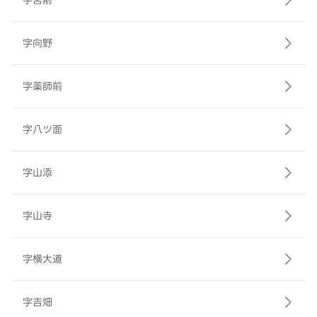
字宮前
字向野
字薬師前
字八ツ面
字山添
字山寺
字横大道
字吉畑