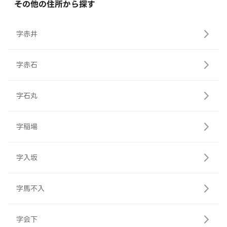
その他の住所から探す
字赤井
字赤石
字石丸
字稲場
字入坂
字馬不入
字会下