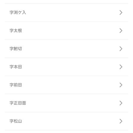
字渕ケ入
字太根
字鮒切
字本田
字前田
字正田面
字松山