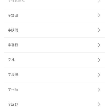
字祢宜屋敷
字野田
字狭間
字羽根
字林
字馬場
字平坂
字広野