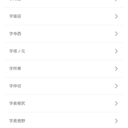
字築田
字寺西
字塔ノ元
字所寒
字仲切
字長根尻
字長根野