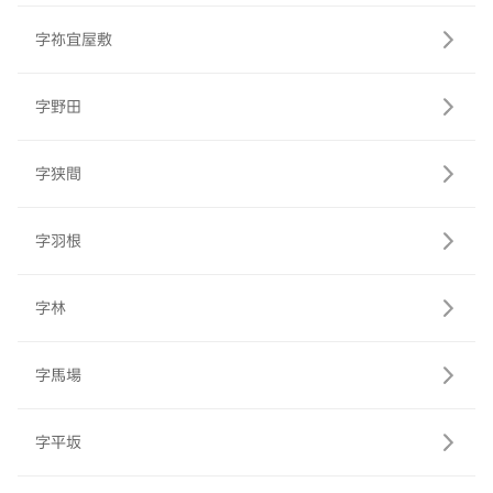
字祢宜屋敷
字野田
字狭間
字羽根
字林
字馬場
字平坂