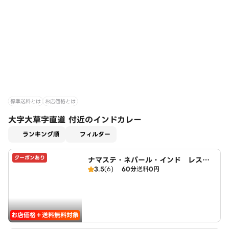
標準送料とは
お店価格とは
大字大草字直道 付近のインドカレー
適用なし
ランキング順
フィルター
クーポンあり
ナマステ・ネパール・インド レスト
3.5
(6)
60分
送料
0円
ラン
お店価格＋送料無料対象