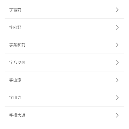
字宮前
字向野
字薬師前
字八ツ面
字山添
字山寺
字横大道