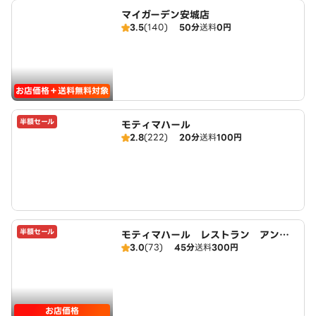
マイガーデン安城店
3.5
(140)
50分
送料
0円
お店価格＋送料無料対象
半額セール
モティマハール
2.8
(222)
20分
送料
100円
半額セール
モティマハール レストラン アンド
3.0
(73)
45分
送料
300円
バー
お店価格