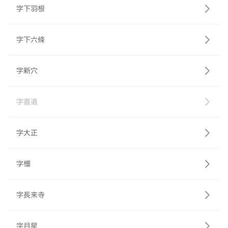
字下羽根
字下六條
字新穴
字直道
字大正
字檀
字長来寺
字月星