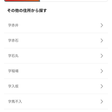
その他の住所から探す
字赤井
字赤石
字石丸
字稲場
字入坂
字馬不入