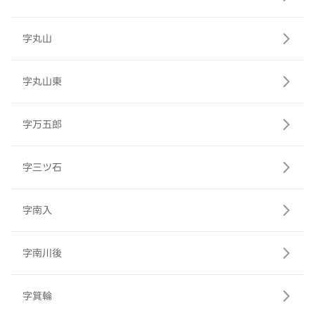
字丸山
字丸山東
字万五郎
字三ツ石
字南入
字南川後
字箕輪