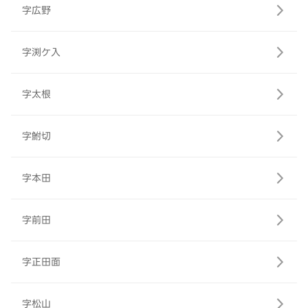
字広野
字渕ケ入
字太根
字鮒切
字本田
字前田
字正田面
字松山