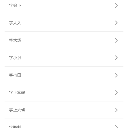
字会下
字大入
字大塚
字小沢
字柿田
字上箕輪
字上六條
字瓶割