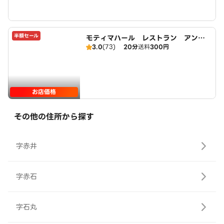
半額セール
モティマハール レストラン アンド
3.0
(73)
20分
送料
300円
バー
お店価格
その他の住所から探す
字赤井
字赤石
字石丸