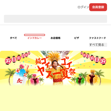
ログイン
会員登録
現在のお届け先：
すべて
インドカレー
お店価格
ピザ
ファストフード
すべて見る
超ゴイゴイヤスー夏祭