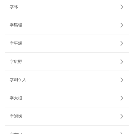
字林
字馬場
字平坂
字広野
字渕ケ入
字太根
字鮒切