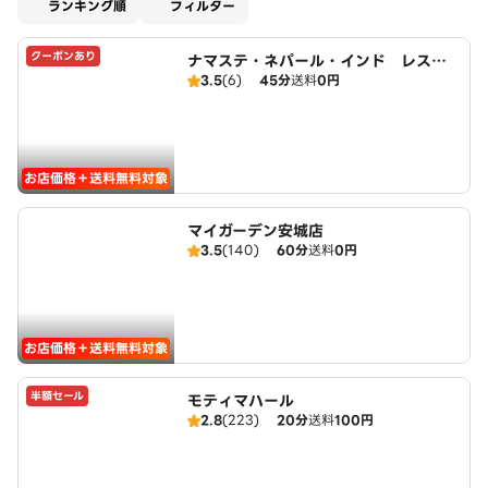
適用なし
ランキング順
フィルター
クーポンあり
ナマステ・ネパール・インド レスト
3.5
(6)
45分
送料
0円
ラン
お店価格＋送料無料対象
マイガーデン安城店
3.5
(140)
60分
送料
0円
お店価格＋送料無料対象
半額セール
モティマハール
2.8
(223)
20分
送料
100円