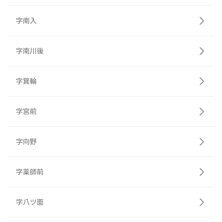
字南入
字南川後
字箕輪
字宮前
字向野
字薬師前
字八ツ面