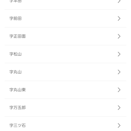
字本田
字前田
字正田面
字松山
字丸山
字丸山東
字万五郎
字三ツ石