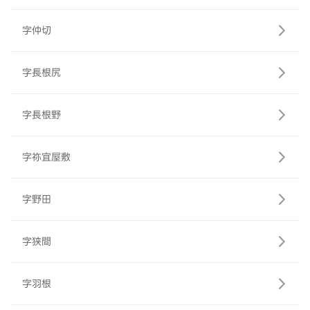
字仲切
字長根尻
字長根野
字祢宜屋敷
字野田
字狭間
字羽根