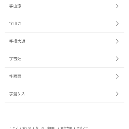
字山添
字山寺
字横大道
字吉畑
字両面
字鷲ケ入
トップ
愛知県
額田郡 幸田町
大字大草
字塔ノ元