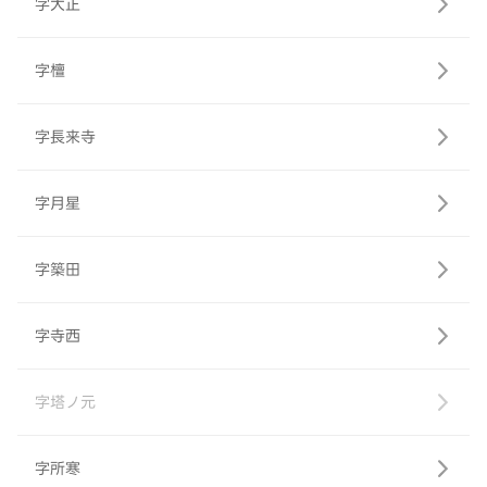
字大正
字檀
字長来寺
字月星
字築田
字寺西
字塔ノ元
字所寒