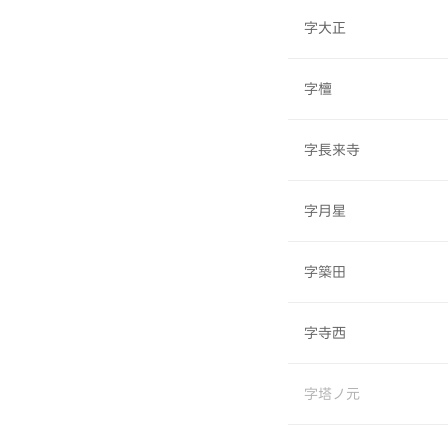
字大正
字檀
字長来寺
字月星
字築田
字寺西
字塔ノ元