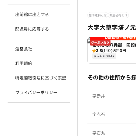
出前館に出店する
標準送料とは
お店価格とは
大字大草字塔ノ元
配達員に応募する
お店価格＋送料無
営業時間外
クーポンあり
まぶしの八兵衛 岡崎
運営会社
3.8
(140)
送料
0円
まぶしの8DAY
利用規約
その他の住所から
特定商取引法に基づく表記
プライバシーポリシー
字赤井
字赤石
字石丸