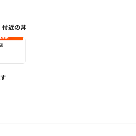
 付近の丼
料対象
店
探す