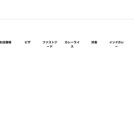
お店価格
ピザ
ファストフ
カレーライ
洋食
インドカレ
ード
ス
ー