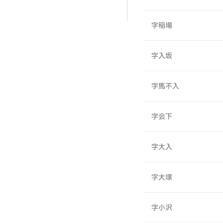
字稲場
字入坂
字馬不入
字会下
字大入
字大塚
字小沢