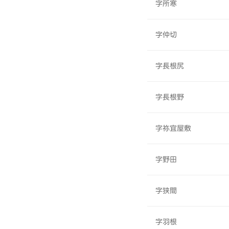
字所寒
字仲切
字長根尻
字長根野
字祢宜屋敷
字野田
字狭間
字羽根