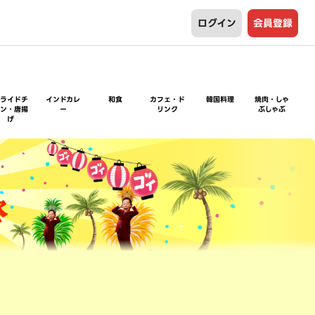
ログイン
会員登録
フライドチ
インドカレ
和食
カフェ・ド
韓国料理
焼肉・しゃ
キン・唐揚
ー
リンク
ぶしゃぶ
げ