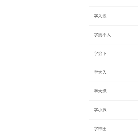
字入坂
字馬不入
字会下
字大入
字大塚
字小沢
字柿田