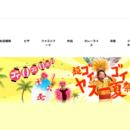
お店価格
ピザ
ファストフ
弁当
カレーライ
洋食
ード
ス