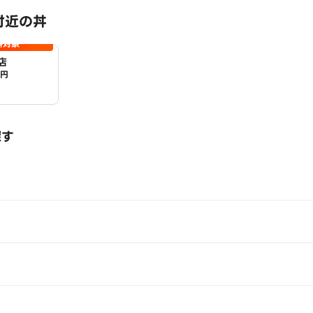
付近の丼
料対象
店
0円
探す