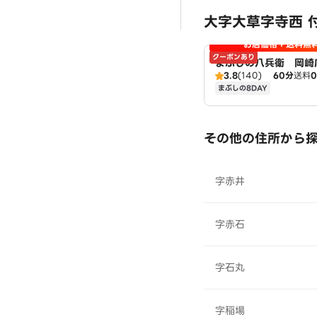
大字大草字寺西 
お店価格＋送料無
クーポンあり
まぶしの八兵衛 岡崎
3.8
(140)
60分
送料
まぶしの8DAY
その他の住所から
字赤井
字赤石
字石丸
字稲場