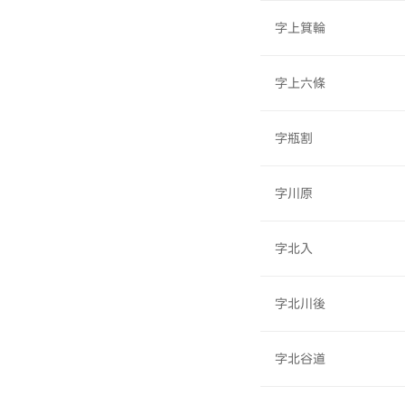
字上箕輪
字上六條
字瓶割
字川原
字北入
字北川後
字北谷道