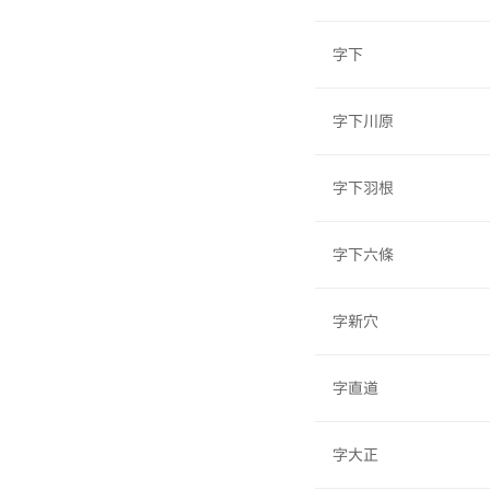
字下
字下川原
字下羽根
字下六條
字新穴
字直道
字大正