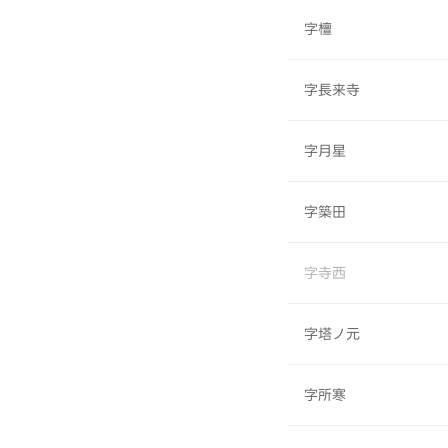
字檀
字長来寺
字月星
字築田
字寺西
字塔ノ元
字所寒