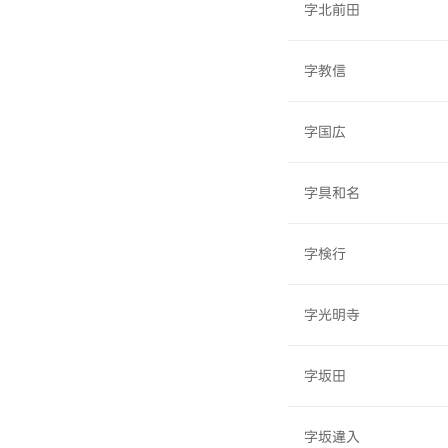
字北前田
字教信
字国広
字具和名
字検行
字光明寺
字坂田
字坂違入