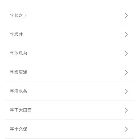
字菰之上
字坂井
字汐見台
字塩屋浦
字清水谷
字下大田面
字十久保