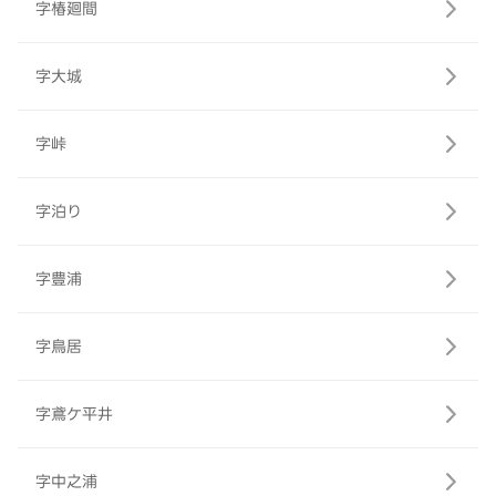
字椿廻間
字大城
字峠
字泊り
字豊浦
字鳥居
字鳶ケ平井
字中之浦