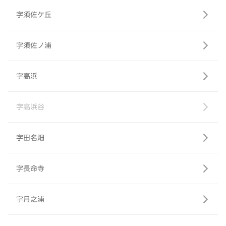
字須佐ケ丘
字須佐ノ浦
字高浜
字高浜谷
字田名畑
字長命寺
字月之浦