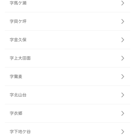
字馬ケ瀬
字貝ケ坪
字金久保
字上大田面
字鵞麦
字北山台
字衣郷
字下地ケ谷