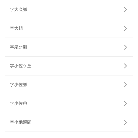
字大久郷
字大岨
字尾ケ瀬
字小佐ケ丘
字小佐郷
字小佐谷
字小地廻間