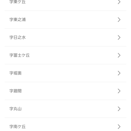
字東ケ丘
字東之浦
字日之水
字冨士ケ丘
字堀奥
字廻間
字丸山
字南ケ丘