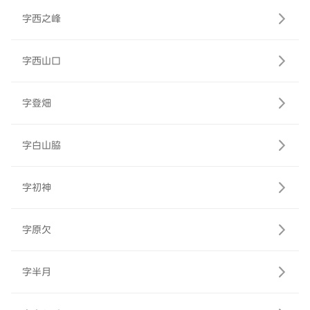
字西之峰
字西山口
字登畑
字白山脇
字初神
字原欠
字半月