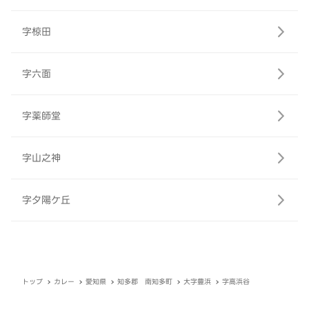
字椋田
字六面
字薬師堂
字山之神
字夕陽ケ丘
トップ
カレー
愛知県
知多郡 南知多町
大字豊浜
字高浜谷