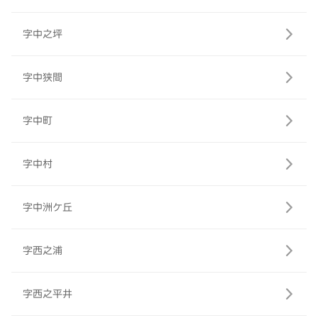
字中之坪
字中狭間
字中町
字中村
字中洲ケ丘
字西之浦
字西之平井