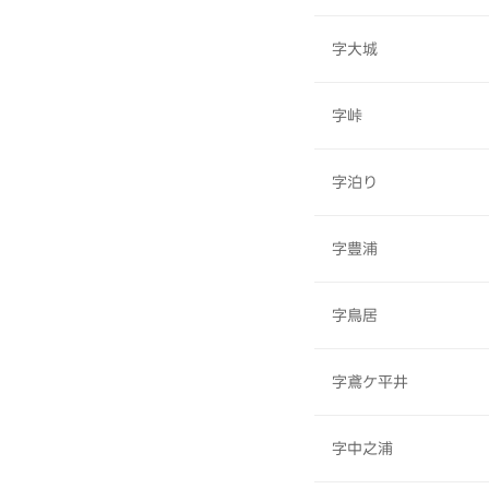
字大城
字峠
字泊り
字豊浦
字鳥居
字鳶ケ平井
字中之浦