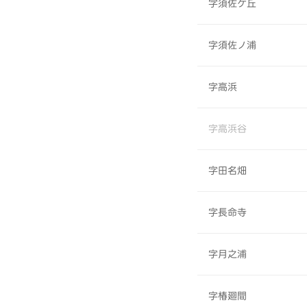
字須佐ケ丘
字須佐ノ浦
字高浜
字高浜谷
字田名畑
字長命寺
字月之浦
字椿廻間