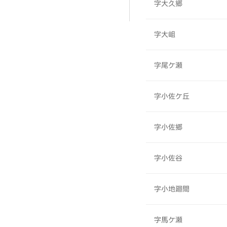
字大久郷
字大岨
字尾ケ瀬
字小佐ケ丘
字小佐郷
字小佐谷
字小地廻間
字馬ケ瀬