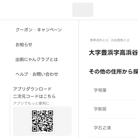
現在のお届け先：
クーポン・キャンペーン
標準送料とは
お店価格とは
お知らせ
大字豊浜字高浜谷
出前にゃんクラブとは
その他の住所から
ヘルプ・お問い合わせ
アプリダウンロード
字相筆
二次元コードはこちら
アプリでもっと便利に
字新居
字石之浦