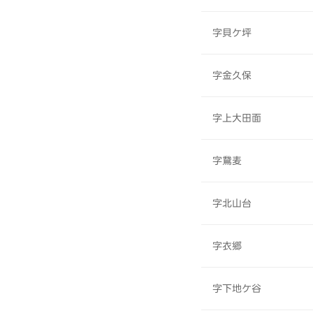
字貝ケ坪
字金久保
字上大田面
字鵞麦
字北山台
字衣郷
字下地ケ谷