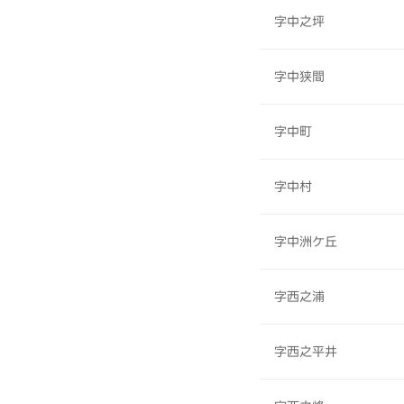
字中之坪
字中狭間
字中町
字中村
字中洲ケ丘
字西之浦
字西之平井