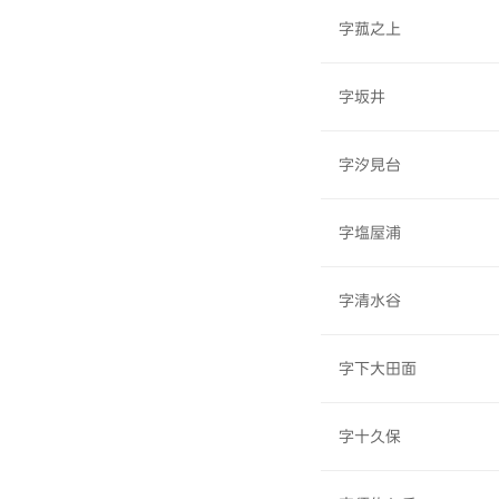
字菰之上
字坂井
字汐見台
字塩屋浦
字清水谷
字下大田面
字十久保