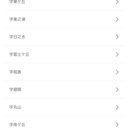
字東ケ丘
字東之浦
字日之水
字冨士ケ丘
字堀奥
字廻間
字丸山
字南ケ丘