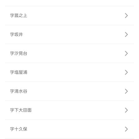
字菰之上
字坂井
字汐見台
字塩屋浦
字清水谷
字下大田面
字十久保