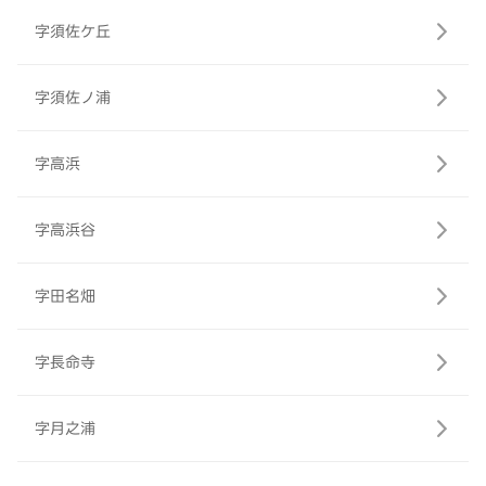
字須佐ケ丘
字須佐ノ浦
字高浜
字高浜谷
字田名畑
字長命寺
字月之浦