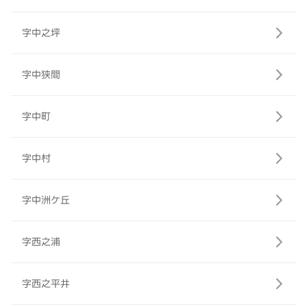
字中之坪
字中狭間
字中町
字中村
字中洲ケ丘
字西之浦
字西之平井