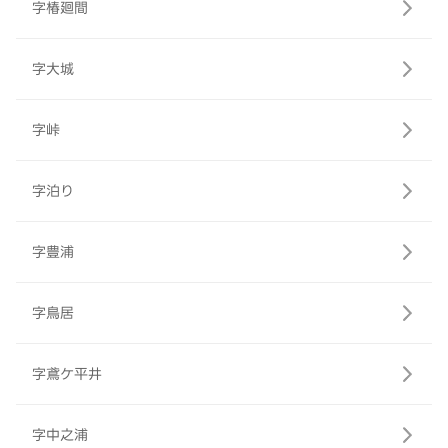
字椿廻間
字大城
字峠
字泊り
字豊浦
字鳥居
字鳶ケ平井
字中之浦