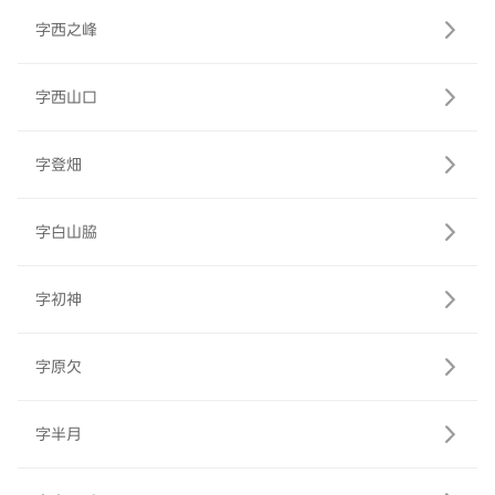
字西之峰
字西山口
字登畑
字白山脇
字初神
字原欠
字半月