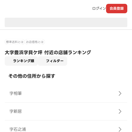
ログイン
会員登録
現在のお届け先：
標準送料とは
お店価格とは
大字豊浜字貝ケ坪 付近の店舗ランキング
適用なし
ランキング順
フィルター
その他の住所から探す
字相筆
字新居
字石之浦