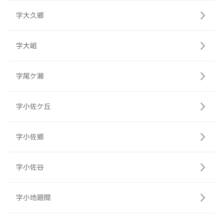
字大久郷
字大岨
字尾ケ瀬
字小佐ケ丘
字小佐郷
字小佐谷
字小地廻間