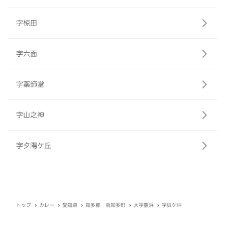
字椋田
字六面
字薬師堂
字山之神
字夕陽ケ丘
トップ
カレー
愛知県
知多郡 南知多町
大字豊浜
字貝ケ坪