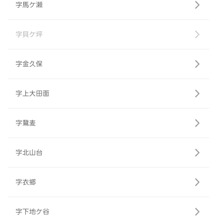
字馬ケ瀬
字貝ケ坪
字金久保
字上大田面
字鵞麦
字北山台
字衣郷
字下地ケ谷