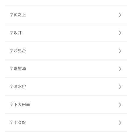
字菰之上
字坂井
字汐見台
字塩屋浦
字清水谷
字下大田面
字十久保