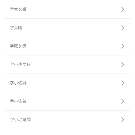
字大久郷
字大岨
字尾ケ瀬
字小佐ケ丘
字小佐郷
字小佐谷
字小地廻間