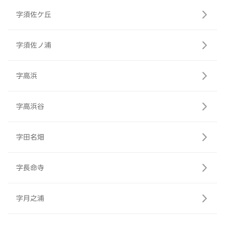
字須佐ケ丘
字須佐ノ浦
字高浜
字高浜谷
字田名畑
字長命寺
字月之浦