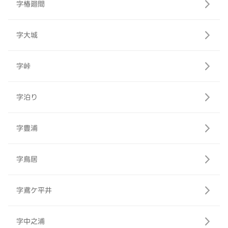
字椿廻間
字大城
字峠
字泊り
字豊浦
字鳥居
字鳶ケ平井
字中之浦