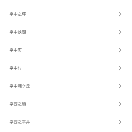
字中之坪
字中狭間
字中町
字中村
字中洲ケ丘
字西之浦
字西之平井