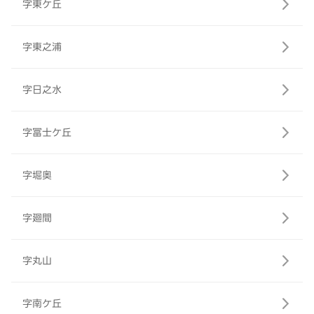
字東ケ丘
字東之浦
字日之水
字冨士ケ丘
字堀奥
字廻間
字丸山
字南ケ丘