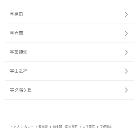
字椋田
字六面
字薬師堂
字山之神
字夕陽ケ丘
トップ
カレー
愛知県
知多郡 南知多町
大字豊浜
字伊勢山