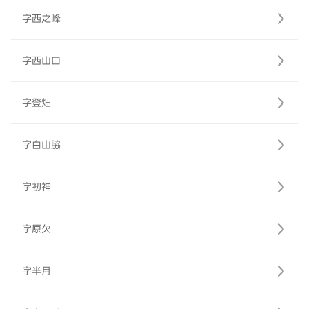
字西之峰
字西山口
字登畑
字白山脇
字初神
字原欠
字半月