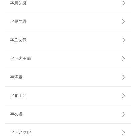
字馬ケ瀬
字貝ケ坪
字金久保
字上大田面
字鵞麦
字北山台
字衣郷
字下地ケ谷