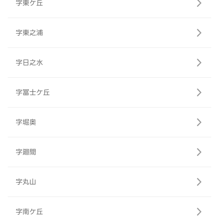
字東ケ丘
字東之浦
字日之水
字冨士ケ丘
字堀奥
字廻間
字丸山
字南ケ丘