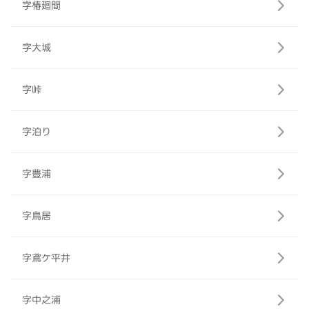
字椿廻間
字大城
字峠
字泊り
字豊浦
字鳥居
字鳶ケ平井
字中之浦