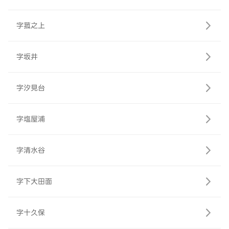
字菰之上
字坂井
字汐見台
字塩屋浦
字清水谷
字下大田面
字十久保