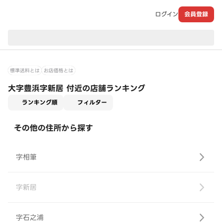
ログイン
会員登録
現在のお届け先：
標準送料とは
お店価格とは
大字豊浜字新居 付近の店舗ランキング
適用なし
ランキング順
フィルター
その他の住所から探す
字相筆
字新居
字石之浦