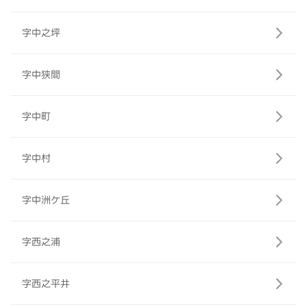
字中之坪
字中狭間
字中町
字中村
字中洲ケ丘
字西之浦
字西之平井