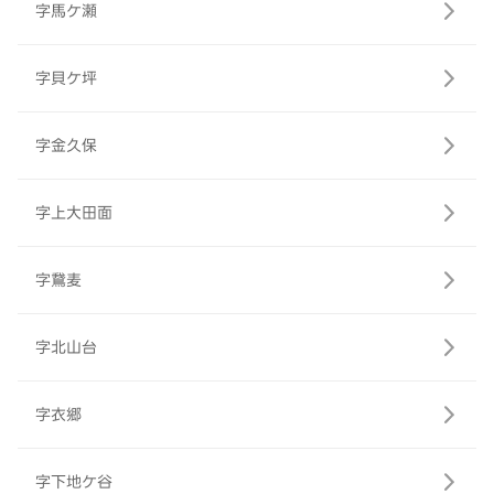
字馬ケ瀬
字貝ケ坪
字金久保
字上大田面
字鵞麦
字北山台
字衣郷
字下地ケ谷