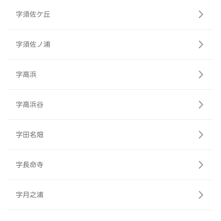
字須佐ケ丘
字須佐ノ浦
字高浜
字高浜谷
字田名畑
字長命寺
字月之浦