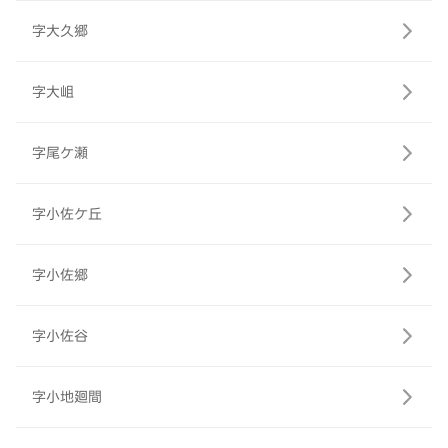
字大久郷
字大岨
字尾ケ瀬
字小佐ケ丘
字小佐郷
字小佐谷
字小地廻間