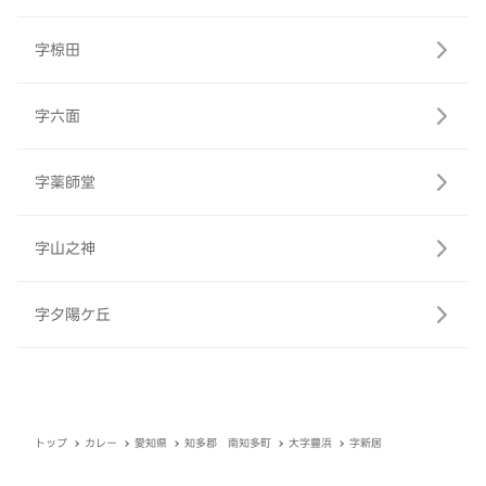
字椋田
字六面
字薬師堂
字山之神
字夕陽ケ丘
トップ
カレー
愛知県
知多郡 南知多町
大字豊浜
字新居