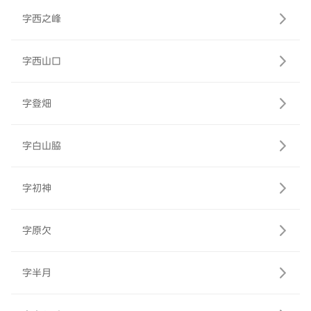
字西之峰
字西山口
字登畑
字白山脇
字初神
字原欠
字半月