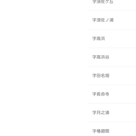
字須佐ケ丘
字須佐ノ浦
字高浜
字高浜谷
字田名畑
字長命寺
字月之浦
字椿廻間