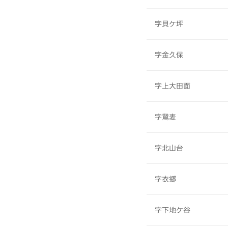
字貝ケ坪
字金久保
字上大田面
字鵞麦
字北山台
字衣郷
字下地ケ谷