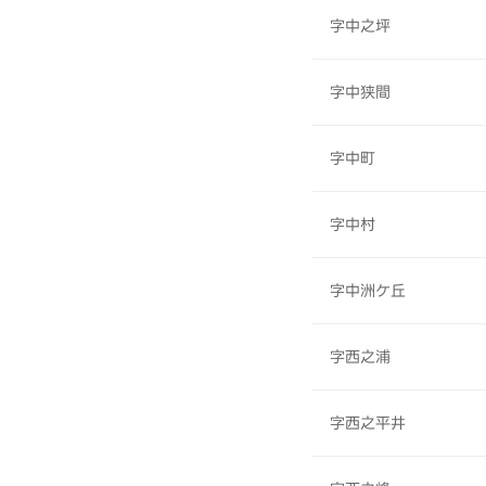
字中之坪
字中狭間
字中町
字中村
字中洲ケ丘
字西之浦
字西之平井