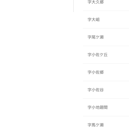
字大久郷
字大岨
字尾ケ瀬
字小佐ケ丘
字小佐郷
字小佐谷
字小地廻間
字馬ケ瀬