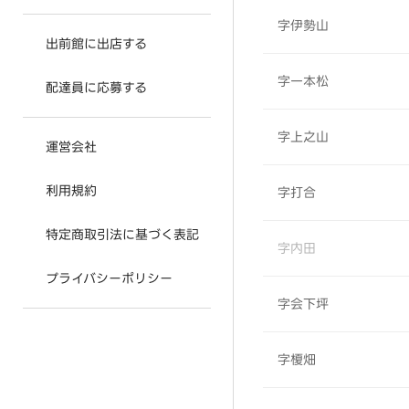
字伊勢山
出前館に出店する
字一本松
配達員に応募する
字上之山
運営会社
利用規約
字打合
特定商取引法に基づく表記
字内田
プライバシーポリシー
字会下坪
字榎畑