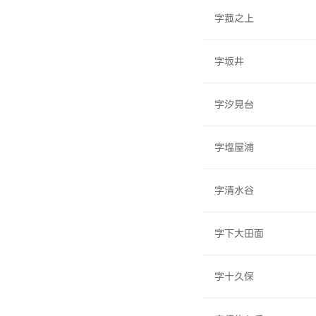
字菰之上
字坂井
字汐見台
字塩屋浦
字清水谷
字下大田面
字十久保