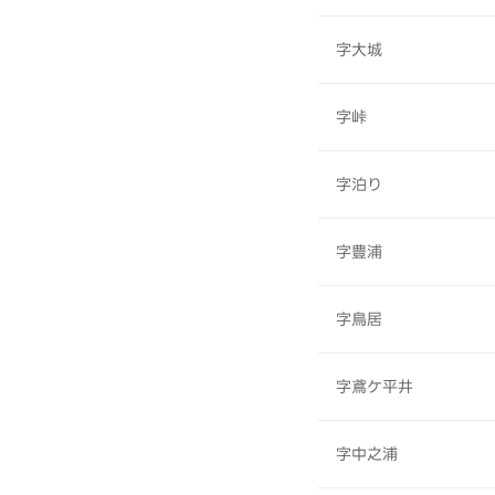
字大城
字峠
字泊り
字豊浦
字鳥居
字鳶ケ平井
字中之浦