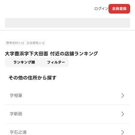
ログイン
会員登録
現在のお届け先：
標準送料とは
お店価格とは
大字豊浜字下大田面 付近の店舗ランキング
適用なし
ランキング順
フィルター
その他の住所から探す
字相筆
字新居
字石之浦