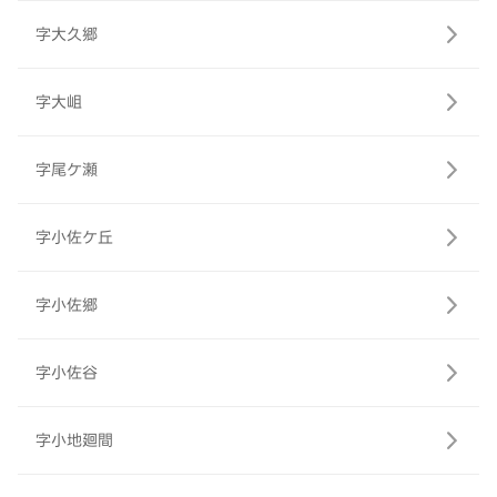
字大久郷
字大岨
字尾ケ瀬
字小佐ケ丘
字小佐郷
字小佐谷
字小地廻間