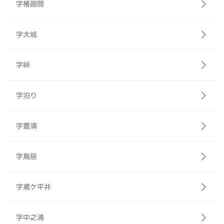
字椿廻間
字大城
字峠
字泊り
字豊浦
字鳥居
字鳶ケ平井
字中之浦