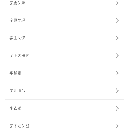
字馬ケ瀬
字貝ケ坪
字金久保
字上大田面
字鵞麦
字北山台
字衣郷
字下地ケ谷