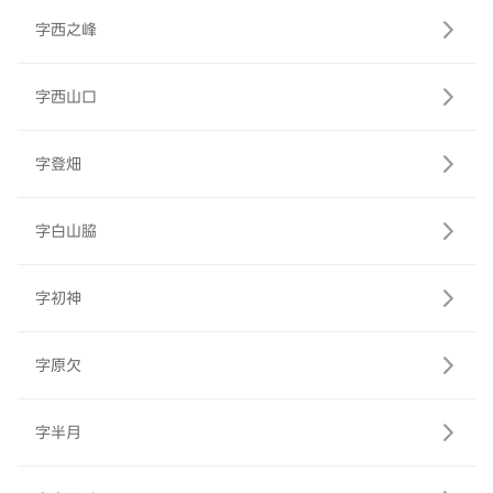
字西之峰
字西山口
字登畑
字白山脇
字初神
字原欠
字半月