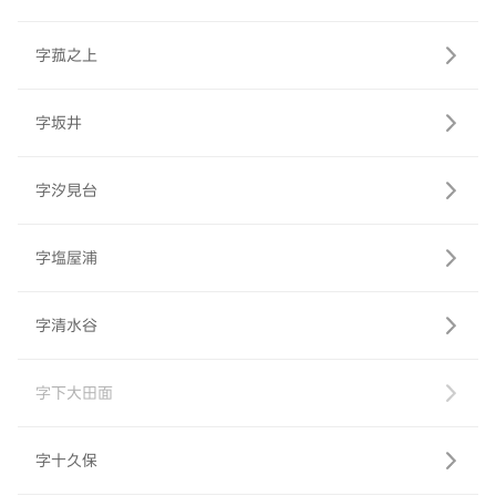
字菰之上
字坂井
字汐見台
字塩屋浦
字清水谷
字下大田面
字十久保