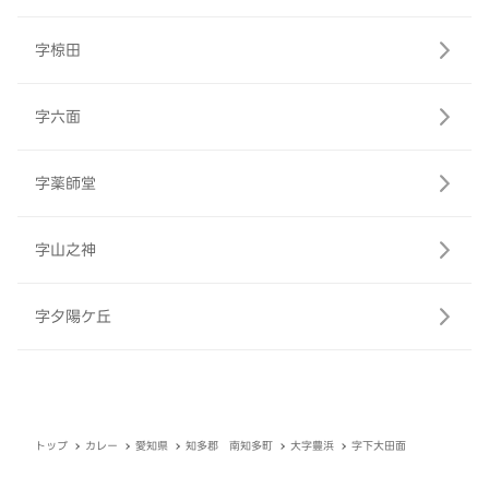
字椋田
字六面
字薬師堂
字山之神
字夕陽ケ丘
トップ
カレー
愛知県
知多郡 南知多町
大字豊浜
字下大田面