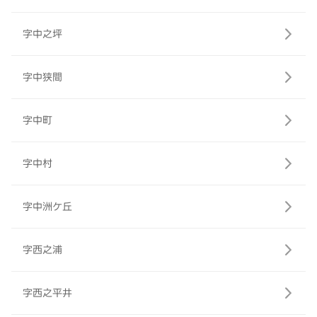
字中之坪
字中狭間
字中町
字中村
字中洲ケ丘
字西之浦
字西之平井