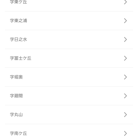
字東ケ丘
字東之浦
字日之水
字冨士ケ丘
字堀奥
字廻間
字丸山
字南ケ丘