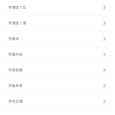
字須佐ケ丘
字須佐ノ浦
字高浜
字高浜谷
字田名畑
字長命寺
字月之浦