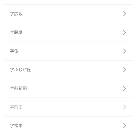
字広坂
字藤塚
字仏
字ふじが丘
字前新田
字前田
字松本