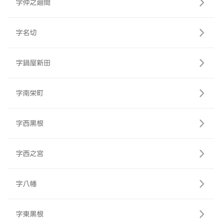
字仲之廻間
字名切
字鍋屋新田
字南栄町
字西黒根
字西之宮
字八幡
字東黒根