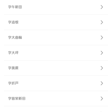
字午新田
字追根
字大曲輪
字大坪
字奥蕨
字折戸
字皆栄新田