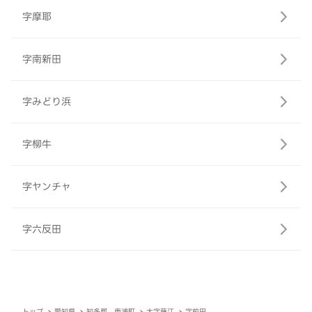
字摩耶
字南新田
字みどり浜
字柳牛
字ヤンチャ
字六反田
トップ
愛知県
知多郡 東浦町
大字藤江
字前田