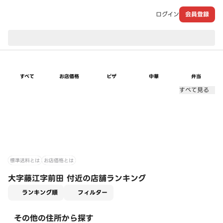
ログイン
会員登録
現在のお届け先：
すべて
お店価格
ピザ
中華
弁当
すべて見る
標準送料とは
お店価格とは
大字藤江字前田 付近の店舗ランキング
適用なし
ランキング順
フィルター
その他の住所から探す