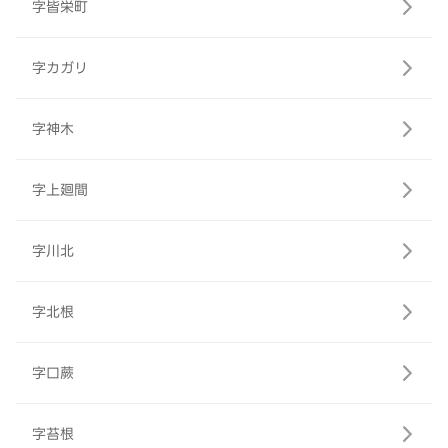
字皆栄町
字カガリ
字神木
字上廻間
字川北
字北根
字口蕨
字苔根