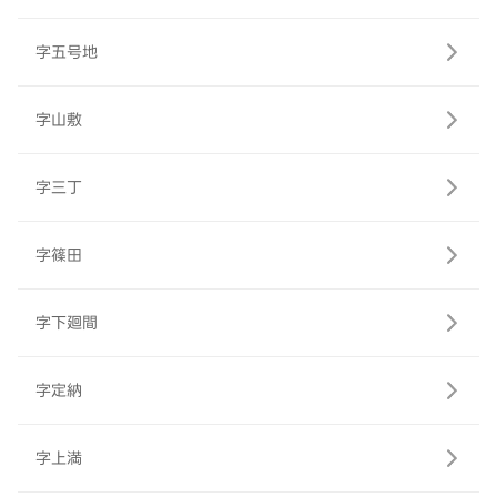
字五号地
字山敷
字三丁
字篠田
字下廻間
字定納
字上満