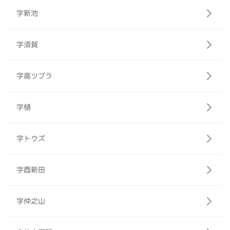
字新池
字須賀
字高ツブラ
字樋
字トウズ
字酉新田
字仲之山