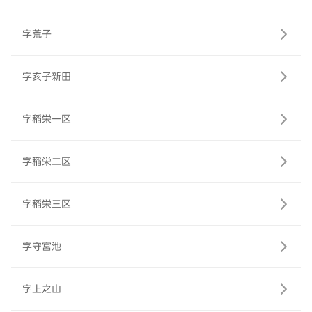
字荒子
字亥子新田
字稲栄一区
字稲栄二区
字稲栄三区
字守宮池
字上之山