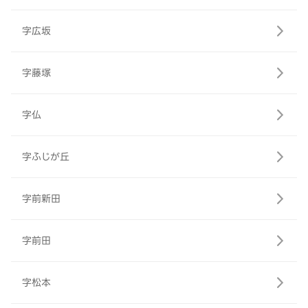
字広坂
字藤塚
字仏
字ふじが丘
字前新田
字前田
字松本