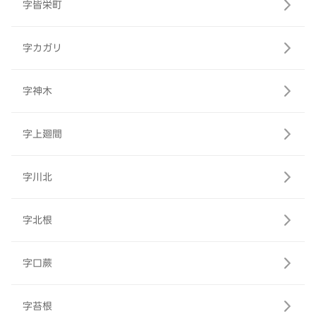
字皆栄町
字カガリ
字神木
字上廻間
字川北
字北根
字口蕨
字苔根