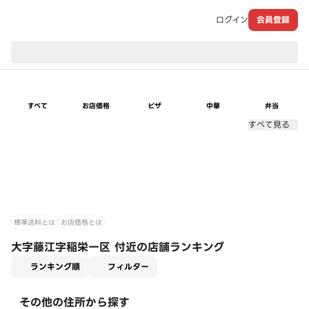
ログイン
会員登録
現在のお届け先：
すべて
お店価格
ピザ
中華
弁当
すべて見る
標準送料とは
お店価格とは
大字藤江字稲栄一区 付近の店舗ランキング
適用なし
ランキング順
フィルター
その他の住所から探す