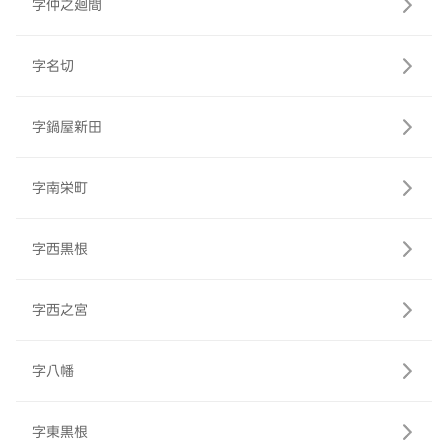
字仲之廻間
字名切
字鍋屋新田
字南栄町
字西黒根
字西之宮
字八幡
字東黒根