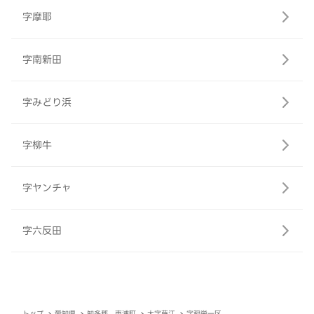
字摩耶
字南新田
字みどり浜
字柳牛
字ヤンチャ
字六反田
トップ
愛知県
知多郡 東浦町
大字藤江
字稲栄一区