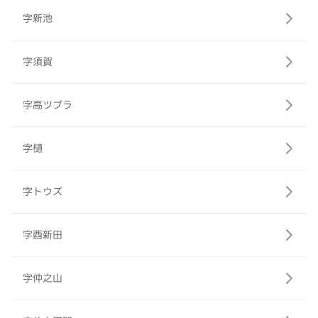
字新池
字須賀
字高ツブラ
字樋
字トウズ
字酉新田
字仲之山