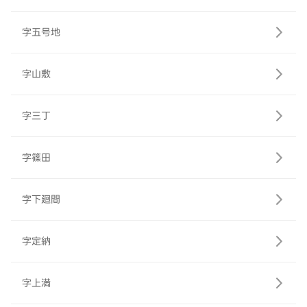
字五号地
字山敷
字三丁
字篠田
字下廻間
字定納
字上満