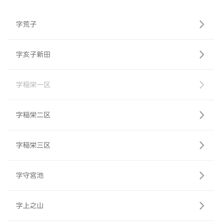
字荒子
字亥子新田
字稲栄一区
字稲栄二区
字稲栄三区
字守宮池
字上之山