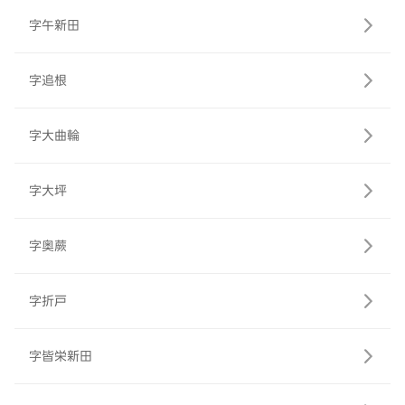
字午新田
字追根
字大曲輪
字大坪
字奥蕨
字折戸
字皆栄新田